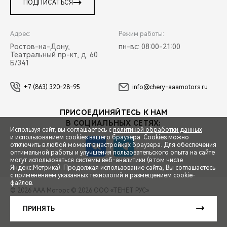
ПОДПИСАТЬСЯ
Адрес:
Режим работы:
Ростов-на-Дону,
пн-вс: 08:00-21:00
Театральный пр-кт, д. 60
Б/341
+7 (863) 320-28-95
info@chery-aaamotors.ru
ПРИСОЕДИНЯЙТЕСЬ К НАМ
В СОЦИАЛЬНЫХ СЕТЯХ:
Используя сайт, вы соглашаетесь с
политикой обработки данных
и использованием cookies вашего браузера. Cookies можно
отключить в любой момент в настройках браузера. Для обеспечения
оптимальной работы и улучшения пользовательского опыта на сайте
могут использоваться системы веб-аналитики (в том числе
СПЕЦПРЕДЛОЖЕНИЯ
Яндекс.Метрика). Продолжая использование сайта, Вы соглашаетесь
с применением указанных технологий и размещением cookie-
файлов.
© 2026 ААА Моторс
© 2026 ООО «ТЕНЕТ РУС»
ЗАПИСЬ НА ТЕСТ-ДРАЙВ
ПРАВОВАЯ ИНФОРМАЦИЯ
КОНТАКТЫ
КЛИЕНТСКАЯ ПОДДЕРЖКА
ПРИНЯТЬ
Сделано в ПЕРКС
РАСЧЕТ КРЕДИТА