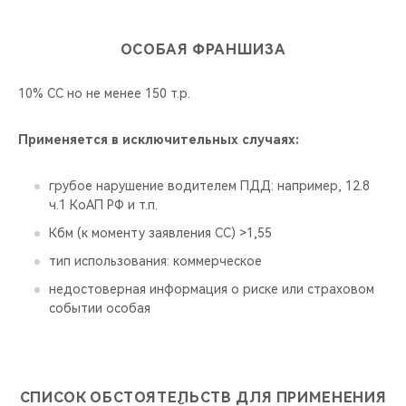
наличия суброгации*,
ОСОБАЯ ФРАНШИЗА
группы страхового события,
наличия документов, подтверждающих
10% СС но не менее 150 т.р.
обстоятельства страхового случая,
значения КБМ по ОСАГО,
Применяется в исключительных случаях:
возраст и стаж вождения у водителя ЗТС в момент
наступления страхового случая (в случае, когда ТС
грубое нарушение водителем ПДД: например, 12.8
находилось под управлением).
ч.1 КоАП РФ и т.п.
Кбм (к моменту заявления СС) >1,55
Урегулирование страховых случаев происходит на
тип использования: коммерческое
стороне СК. Оплата франшизы осуществляется в
кассу Дилера.
недостоверная информация о риске или страховом
событии особая
*Суброгация – клиент передает страховой компании право
требовать от виновника аварии компенсации убытков, причиненных
его имуществу. После выплаты по договору КАСКО страховщик
вправе требовать с виновника аварии компенсации своих затрат.
СПИСОК ОБСТОЯТЕЛЬСТВ ДЛЯ ПРИМЕНЕНИЯ