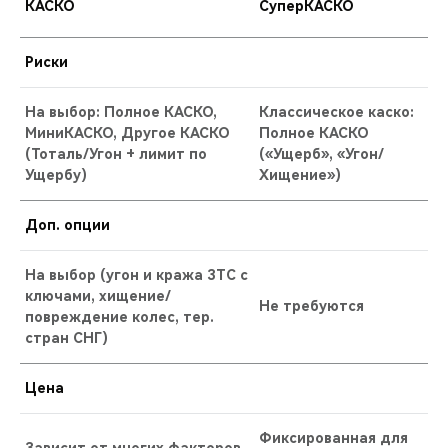
КАСКО
СуперКАСКО
Риски
На выбор: Полное КАСКО,
Классическое каско:
МиниКАСКО, Другое КАСКО
Полное КАСКО
(Тоталь/Угон + лимит по
(«Ущерб», «Угон/
Ущербу)
Хищение»)
Доп. опции
На выбор (угон и кража ЗТС с
ключами, хищение/
Не требуются
повреждение колес, тер.
стран СНГ)
Цена
Фиксированная для
Зависит от многих факторов