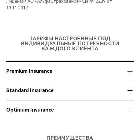
Лицензия АО «АльфаСтрахование» СИ № 2239 от
13.11.2017
ТАРИФЫ НАСТРОЕННЫЕ ПОД
ИНДИВИДУАЛЬНЫЕ ПОТРЕБНОСТИ
КАЖДОГО КЛИЕНТА
Premium Insurance
Standard Insurance
Премиальное КАСКО для самых требовательных
клиентов
Optimum Insurance
Возможность обращения без справок (лимит в
Классическое КАСКО c покрытием по рискам Угон,
зависимости от выбранной Страховой компании)
тотальная гибель и ущерб по любой причине
Усеченное КАСКО с покрытием по рискам угон,
ПРЕИМУЩЕСТВА