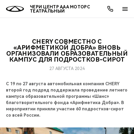
ЧЕРИ ЦЕНТР ААА МОТОРС
ТЕАТРАЛЬНЫЙ
CHERY СОВМЕСТНО С
ОНЛАЙН СЕРВИСЫ
ПОКУПАТЕЛЯМ
ВЛАДЕЛЬЦАМ
О КОМПАНИИ
МИР CHERY
МОДЕЛИ
АКЦИИ
«АРИФМЕТИКОЙ ДОБРА» ВНОВЬ
ОРГАНИЗОВАЛИ ОБРАЗОВАТЕЛЬНЫЙ
КАМПУС ДЛЯ ПОДРОСТКОВ-СИРОТ
ВЫБОР И ПОКУПКА
СЕРВИС
АКСЕССУАРЫ
ВЫГОДЫ И АКЦИИ
ВЫБОР И ПОКУПКА
О НАС
ВСЕ МОДЕЛИ
27 АВГУСТА 2024
КРЕДИТ И СТРАХОВАНИЕ
ЗАПЧАСТИ И АКСЕССУАРЫ
О БРЕНДЕ
КРЕДИТ
МЫ В СОЦСЕТЯХ
КРОССОВЕРЫ
С 19 по 27 августа автомобильная компания CHERY
ПОДДЕРЖКА
CHERY В СОЦСЕТЯХ
второй год подряд поддержала проведение летнего
кампуса образовательной программы «Шанс»
СЕДАНЫ
благотворительного фонда «Арифметика Добра». В
CHERY CONNECT
ЛЮДИ CHERY
мероприятии приняли участие 60 подростков-сирот
НОВИНКИ
со всей России.
БЛАГОТВОРИТЕЛЬНОСТЬ