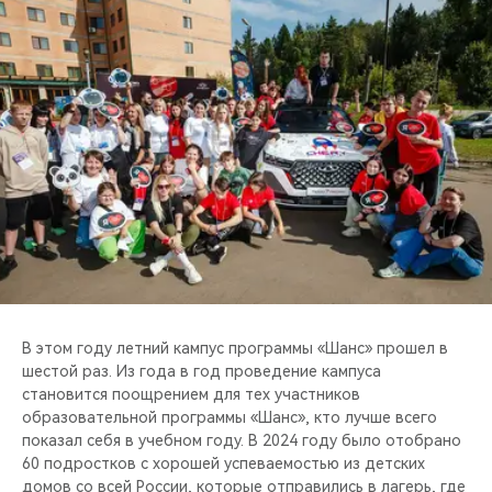
CHERY REMOTE
CHERY И СПОРТ
НАШИ МЕРОПРИЯТИЯ
ВИДЕООБЗОРЫ
CHERY ДЛЯ ДЕТЕЙ
В этом году летний кампус программы «Шанс» прошел в
шестой раз. Из года в год проведение кампуса
становится поощрением для тех участников
образовательной программы «Шанс», кто лучше всего
показал себя в учебном году. В 2024 году было отобрано
60 подростков с хорошей успеваемостью из детских
домов со всей России, которые отправились в лагерь, где