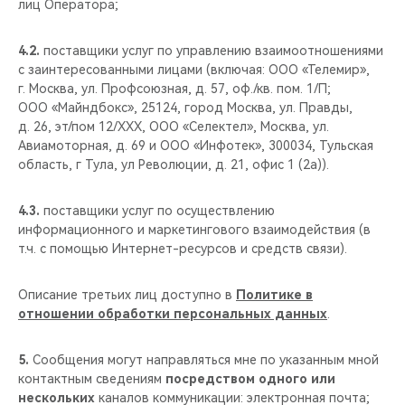
лиц Оператора;
4.2.
поставщики услуг по управлению взаимоотношениями
с заинтересованными лицами (включая: ООО «Телемир»,
г. Москва, ул. Профсоюзная, д. 57, оф./кв. пом. 1/П;
ООО «Майндбокс», 25124, город Москва, ул. Правды,
д. 26, эт/пом 12/XXX, ООО «Селектел», Москва, ул.
Авиамоторная, д. 69 и ООО «Инфотек», 300034, Тульская
область, г Тула, ул Революции, д. 21, офис 1 (2а)).
4.3.
поставщики услуг по осуществлению
информационного и маркетингового взаимодействия (в
т.ч. с помощью Интернет-ресурсов и средств связи).
Описание третьих лиц доступно в
Политике в
отношении обработки персональных данных
.
5.
Сообщения могут направляться мне по указанным мной
контактным сведениям
посредством одного или
нескольких
каналов коммуникации: электронная почта;