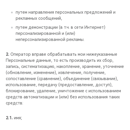
CHERY REMOTE
путем направления персональных предложений и
CHERY И СПОРТ
рекламных сообщений,
путем демонстрации (в т.ч. в сети Интернет)
НАШИ МЕРОПРИЯТИЯ
персонализированной и (или)
неперсонализированной рекламы.
ВИДЕООБЗОРЫ
2.
Оператор вправе обрабатывать мои нижеуказанные
CHERY ДЛЯ ДЕТЕЙ
Персональные данные, то есть производить их сбор,
запись, систематизацию, накопление, хранение, уточнение
(обновление, изменение), извлечение, получение,
сопоставление (сравнение), объединение (связывание),
использование, передачу (предоставление, доступ),
блокирование, удаление, уничтожение с использованием
средств автоматизации и (или) без использования таких
средств:
2.1.
имя;