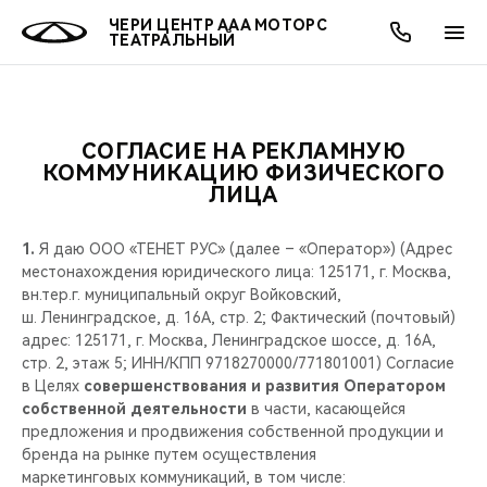
ЧЕРИ ЦЕНТР ААА МОТОРС
ТЕАТРАЛЬНЫЙ
СОГЛАСИЕ НА РЕКЛАМНУЮ
ОНЛАЙН СЕРВИСЫ
ПОКУПАТЕЛЯМ
ВЛАДЕЛЬЦАМ
О КОМПАНИИ
МИР CHERY
МОДЕЛИ
АКЦИИ
КОММУНИКАЦИЮ ФИЗИЧЕСКОГО
ЛИЦА
ВЫБОР И ПОКУПКА
СЕРВИС
АКСЕССУАРЫ
ВЫГОДЫ И АКЦИИ
ВЫБОР И ПОКУПКА
О НАС
ВСЕ МОДЕЛИ
1.
Я даю ООО «ТЕНЕТ РУС» (далее – «Оператор») (Адрес
КРЕДИТ И СТРАХОВАНИЕ
ЗАПЧАСТИ И АКСЕССУАРЫ
О БРЕНДЕ
КРЕДИТ
МЫ В СОЦСЕТЯХ
местонахождения юридического лица: 125171, г. Москва,
КРОССОВЕРЫ
вн.тер.г. муниципальный округ Войковский,
ш. Ленинградское, д. 16А, стр. 2; Фактический (почтовый)
ПОДДЕРЖКА
CHERY В СОЦСЕТЯХ
адрес: 125171, г. Москва, Ленинградское шоссе, д. 16А,
СЕДАНЫ
стр. 2, этаж 5; ИНН/КПП 9718270000/771801001) Согласие
CHERY CONNECT
ЛЮДИ CHERY
в Целях
совершенствования и развития Оператором
собственной деятельности
в части, касающейся
НОВИНКИ
предложения и продвижения собственной продукции и
БЛАГОТВОРИТЕЛЬНОСТЬ
бренда на рынке путем осуществления
маркетинговых коммуникаций, в том числе: