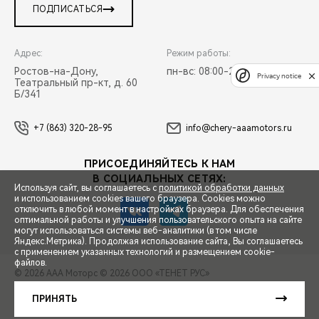
ПОДПИСАТЬСЯ
Адрес:
Режим работы:
Ростов-на-Дону,
пн-вс: 08:00-21:00
Privacy notice
Театральный пр-кт, д. 60
Б/341
+7 (863) 320-28-95
info@chery-aaamotors.ru
ПРИСОЕДИНЯЙТЕСЬ К НАМ
В СОЦИАЛЬНЫХ СЕТЯХ:
Используя сайт, вы соглашаетесь с
политикой обработки данных
и использованием cookies вашего браузера. Cookies можно
отключить в любой момент в настройках браузера. Для обеспечения
оптимальной работы и улучшения пользовательского опыта на сайте
могут использоваться системы веб-аналитики (в том числе
СПЕЦПРЕДЛОЖЕНИЯ
Яндекс.Метрика). Продолжая использование сайта, Вы соглашаетесь
с применением указанных технологий и размещением cookie-
файлов.
© 2026 ААА Моторс
© 2026 ООО «ТЕНЕТ РУС»
ЗАПИСЬ НА ТЕСТ-ДРАЙВ
ПРАВОВАЯ ИНФОРМАЦИЯ
КОНТАКТЫ
КЛИЕНТСКАЯ ПОДДЕРЖКА
ПРИНЯТЬ
Сделано в ПЕРКС
РАСЧЕТ КРЕДИТА