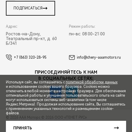
ПОДПИСАТЬСЯ
Адрес:
Режим работы:
Ростов-на-Дону,
пн-вс: 08:00-21:00
Театральный пр-кт, д. 60
Б/341
+7 (863) 320-28-95
info@chery-aaamotors.ru
ПРИСОЕДИНЯЙТЕСЬ К НАМ
В СОЦИАЛЬНЫХ СЕТЯХ:
Используя сайт, вы соглашаетесь с
политикой обработки данных
и использованием cookies вашего браузера. Cookies можно
отключить в любой момент в настройках браузера. Для обеспечения
оптимальной работы и улучшения пользовательского опыта на сайте
могут использоваться системы веб-аналитики (в том числе
СПЕЦПРЕДЛОЖЕНИЯ
Яндекс.Метрика). Продолжая использование сайта, Вы соглашаетесь
с применением указанных технологий и размещением cookie-
файлов.
© 2026 ААА Моторс
© 2026 ООО «ТЕНЕТ РУС»
ЗАПИСЬ НА ТЕСТ-ДРАЙВ
ПРАВОВАЯ ИНФОРМАЦИЯ
КОНТАКТЫ
КЛИЕНТСКАЯ ПОДДЕРЖКА
ПРИНЯТЬ
Сделано в ПЕРКС
РАСЧЕТ КРЕДИТА