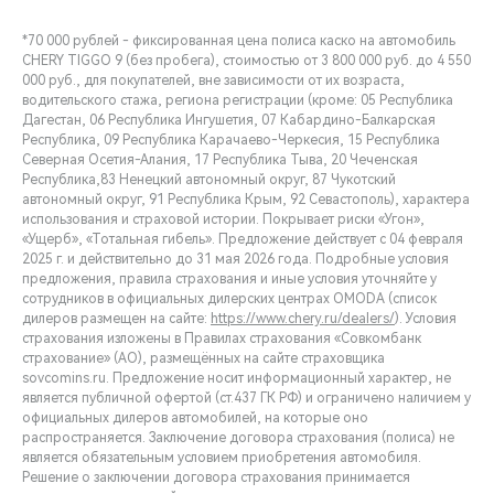
*70 000 рублей - фиксированная цена полиса каско на автомобиль
CHERY TIGGO 9 (без пробега), стоимостью от 3 800 000 руб. до 4 550
000 руб., для покупателей, вне зависимости от их возраста,
водительского стажа, региона регистрации (кроме: 05 Республика
Дагестан, 06 Республика Ингушетия, 07 Кабардино-Балкарская
Республика, 09 Республика Карачаево-Черкесия, 15 Республика
Северная Осетия-Алания, 17 Республика Тыва, 20 Чеченская
Республика,83 Ненецкий автономный округ, 87 Чукотский
автономный округ, 91 Республика Крым, 92 Севастополь), характера
использования и страховой истории. Покрывает риски «Угон»,
«Ущерб», «Тотальная гибель». Предложение действует с 04 февраля
2025 г. и действительно до 31 мая 2026 года. Подробные условия
предложения, правила страхования и иные условия уточняйте у
сотрудников в официальных дилерских центрах OMODA (список
дилеров размещен на сайте:
https://www.chery.ru/dealers/
). Условия
страхования изложены в Правилах страхования «Совкомбанк
страхование» (АО), размещённых на сайте страховщика
sovcomins.ru. Предложение носит информационный характер, не
является публичной офертой (ст.437 ГК РФ) и ограничено наличием у
официальных дилеров автомобилей, на которые оно
распространяется. Заключение договора страхования (полиса) не
является обязательным условием приобретения автомобиля.
Решение о заключении договора страхования принимается