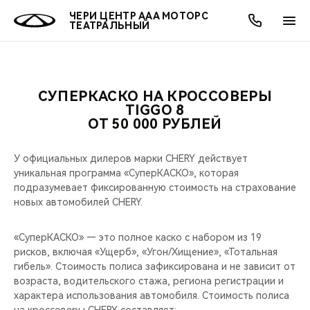
ЧЕРИ ЦЕНТР ААА МОТОРС
ТЕАТРАЛЬНЫЙ
СУПЕРКАСКО НА КРОССОВЕРЫ
ОНЛАЙН СЕРВИСЫ
ПОКУПАТЕЛЯМ
ВЛАДЕЛЬЦАМ
О КОМПАНИИ
МИР CHERY
МОДЕЛИ
АКЦИИ
TIGGO 8
ОТ 50 000 РУБЛЕЙ
ВЫБОР И ПОКУПКА
СЕРВИС
АКСЕССУАРЫ
ВЫГОДЫ И АКЦИИ
ВЫБОР И ПОКУПКА
О НАС
ВСЕ МОДЕЛИ
У официальных дилеров марки CHERY действует
КРЕДИТ И СТРАХОВАНИЕ
ЗАПЧАСТИ И АКСЕССУАРЫ
О БРЕНДЕ
КРЕДИТ
МЫ В СОЦСЕТЯХ
уникальная программа «СуперКАСКО», которая
КРОССОВЕРЫ
подразумевает фиксированную стоимость на страхование
новых автомобилей CHERY.
ПОДДЕРЖКА
CHERY В СОЦСЕТЯХ
СЕДАНЫ
«СуперКАСКО» — это полное каско с набором из 19
CHERY CONNECT
ЛЮДИ CHERY
рисков, включая «Ущерб», «Угон/Хищение», «Тотальная
НОВИНКИ
гибель». Стоимость полиса зафиксирована и не зависит от
БЛАГОТВОРИТЕЛЬНОСТЬ
возраста, водительского стажа, региона регистрации и
характера использования автомобиля. Стоимость полиса