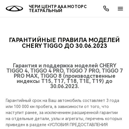
ЧЕРИ ЦЕНТР ААА МОТОРС
ТЕАТРАЛЬНЫЙ
ГАРАНТИЙНЫЕ ПРАВИЛА МОДЕЛЕЙ
ОНЛАЙН СЕРВИСЫ
ПОКУПАТЕЛЯМ
ВЛАДЕЛЬЦАМ
О КОМПАНИИ
МИР CHERY
МОДЕЛИ
АКЦИИ
CHERY TIGGO ДО 30.06.2023
ВЫБОР И ПОКУПКА
СЕРВИС
АКСЕССУАРЫ
ВЫГОДЫ И АКЦИИ
ВЫБОР И ПОКУПКА
О НАС
ВСЕ МОДЕЛИ
Гарантия и поддержка моделей CHERY
TIGGO 4, TIGGO 4 PRO, TIGGO 7 PRO, TIGGO 7
КРЕДИТ И СТРАХОВАНИЕ
ЗАПЧАСТИ И АКСЕССУАРЫ
О БРЕНДЕ
КРЕДИТ
МЫ В СОЦСЕТЯХ
PRO MAX, TIGGO 8 (производственные
КРОССОВЕРЫ
индексы T15, T17, T18, T1E, T19) до
30.06.2023.
ПОДДЕРЖКА
CHERY В СОЦСЕТЯХ
СЕДАНЫ
CHERY CONNECT
ЛЮДИ CHERY
Гарантийный срок на Ваш автомобиль составляет 3 года
или 100 000 км пробега, в зависимости от того, что
НОВИНКИ
наступит ранее, за исключением расширенной гарантии
БЛАГОТВОРИТЕЛЬНОСТЬ
на отдельные детали, узлы и агрегаты, перечень которых
приведен в разделе «УСЛОВИЯ ПРЕДОСТАВЛЕНИЯ