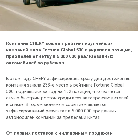
CHERY REMOTE
CHERY И СПОРТ
НАШИ МЕРОПРИЯТИЯ
Компания CHERY вошла в рейтинг крупнейших
ВИДЕООБЗОРЫ
компаний мира Fortune Global 500 и укрепила позиции,
преодолев отметку в 5 000 000 реализованных
автомобилей за рубежом.
CHERY ДЛЯ ДЕТЕЙ
В этом году CHERY зафиксировала сразу два достижения:
компания заняла 233-е место в рейтинге Fortune Global
500, поднявшись за год на 152 позиции, что является
самым быстрым ростом среди всех автопроизводителей
в списке. Вторым значимым событием является
зафиксированный результат в 5 000 000 проданных
автомобилей компании за пределами Китая.
От первых поставок к миллионным продажам