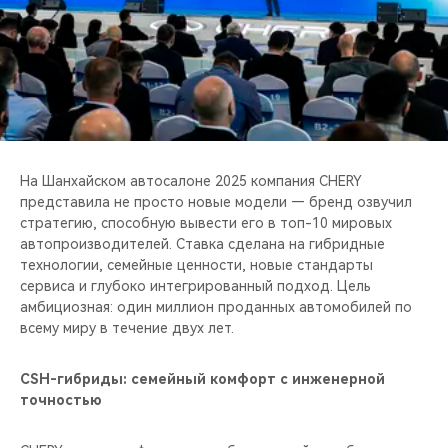
CHERY REMOTE
CHERY И СПОРТ
НАШИ МЕРОПРИЯТИЯ
ВИДЕООБЗОРЫ
На Шанхайском автосалоне 2025 компания CHERY
представила не просто новые модели — бренд озвучил
CHERY ДЛЯ ДЕТЕЙ
стратегию, способную вывести его в топ-10 мировых
автопроизводителей. Ставка сделана на гибридные
технологии, семейные ценности, новые стандарты
сервиса и глубоко интегрированный подход. Цель
амбициозная: один миллион проданных автомобилей по
всему миру в течение двух лет.
CSH-гибриды: семейный комфорт с инженерной
точностью