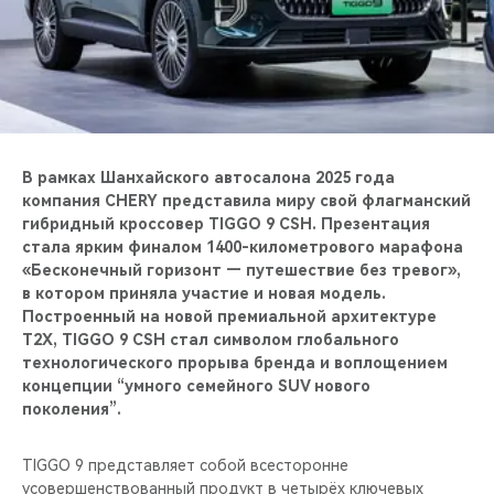
CHERY REMOTE
CHERY И СПОРТ
НАШИ МЕРОПРИЯТИЯ
ВИДЕООБЗОРЫ
В рамках Шанхайского автосалона 2025 года
компания CHERY представила миру свой флагманский
гибридный кроссовер TIGGO 9 CSH. Презентация
CHERY ДЛЯ ДЕТЕЙ
стала ярким финалом 1400-километрового марафона
«Бесконечный горизонт — путешествие без тревог»,
в котором приняла участие и новая модель.
Построенный на новой премиальной архитектуре
T2X, TIGGO 9 CSH стал символом глобального
технологического прорыва бренда и воплощением
концепции “умного семейного SUV нового
поколения”.
TIGGO 9 представляет собой всесторонне
усовершенствованный продукт в четырёх ключевых