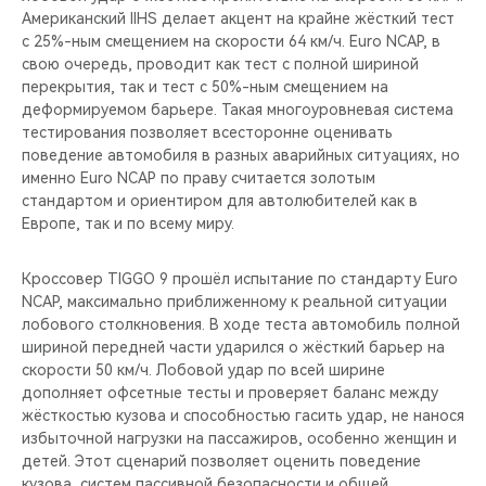
Американский IIHS делает акцент на крайне жёсткий тест
с 25%-ным смещением на скорости 64 км/ч. Euro NCAP, в
свою очередь, проводит как тест с полной шириной
перекрытия, так и тест с 50%-ным смещением на
деформируемом барьере. Такая многоуровневая система
тестирования позволяет всесторонне оценивать
поведение автомобиля в разных аварийных ситуациях, но
именно Euro NCAP по праву считается золотым
стандартом и ориентиром для автолюбителей как в
Европе, так и по всему миру.
Кроссовер TIGGO 9 прошёл испытание по стандарту Euro
NCAP, максимально приближенному к реальной ситуации
лобового столкновения. В ходе теста автомобиль полной
шириной передней части ударился о жёсткий барьер на
скорости 50 км/ч. Лобовой удар по всей ширине
дополняет офсетные тесты и проверяет баланс между
жёсткостью кузова и способностью гасить удар, не нанося
избыточной нагрузки на пассажиров, особенно женщин и
детей. Этот сценарий позволяет оценить поведение
кузова, систем пассивной безопасности и общей