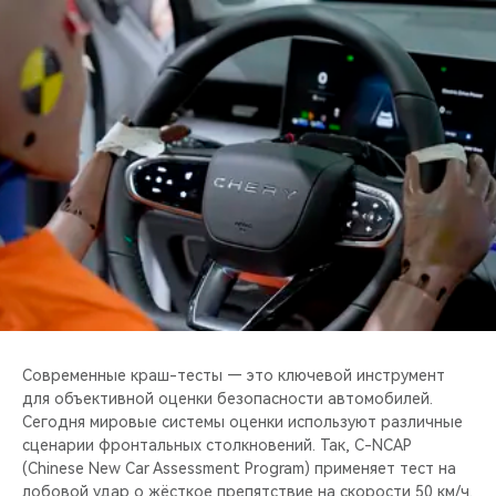
CHERY REMOTE
CHERY И СПОРТ
НАШИ МЕРОПРИЯТИЯ
ВИДЕООБЗОРЫ
CHERY ДЛЯ ДЕТЕЙ
Современные краш-тесты — это ключевой инструмент
для объективной оценки безопасности автомобилей.
Сегодня мировые системы оценки используют различные
сценарии фронтальных столкновений. Так, C-NCAP
(Chinese New Car Assessment Program) применяет тест на
лобовой удар о жёсткое препятствие на скорости 50 км/ч.