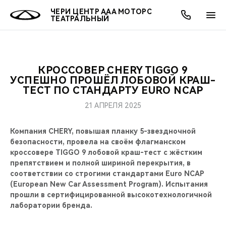
ЧЕРИ ЦЕНТР ААА МОТОРС
ТЕАТРАЛЬНЫЙ
КРОССОВЕР CHERY TIGGO 9
ОНЛАЙН СЕРВИСЫ
ПОКУПАТЕЛЯМ
ВЛАДЕЛЬЦАМ
О КОМПАНИИ
МИР CHERY
МОДЕЛИ
АКЦИИ
УСПЕШНО ПРОШЁЛ ЛОБОВОЙ КРАШ-
ТЕСТ ПО СТАНДАРТУ EURO NCAP
ВЫБОР И ПОКУПКА
СЕРВИС
АКСЕССУАРЫ
ВЫГОДЫ И АКЦИИ
ВЫБОР И ПОКУПКА
О НАС
ВСЕ МОДЕЛИ
21 АПРЕЛЯ 2025
КРЕДИТ И СТРАХОВАНИЕ
ЗАПЧАСТИ И АКСЕССУАРЫ
О БРЕНДЕ
КРЕДИТ
МЫ В СОЦСЕТЯХ
Компания CHERY, повышая планку 5-звездночной
КРОССОВЕРЫ
безопасности, провела на своём флагманском
ПОДДЕРЖКА
CHERY В СОЦСЕТЯХ
кроссовере TIGGO 9 лобовой краш-тест c жёстким
СЕДАНЫ
препятствием и полной шириной перекрытия, в
соответствии со строгими стандартами Euro NCAP
CHERY CONNECT
ЛЮДИ CHERY
(European New Car Assessment Program). Испытания
НОВИНКИ
прошли в сертифицированной высокотехнологичной
БЛАГОТВОРИТЕЛЬНОСТЬ
лаборатории бренда.