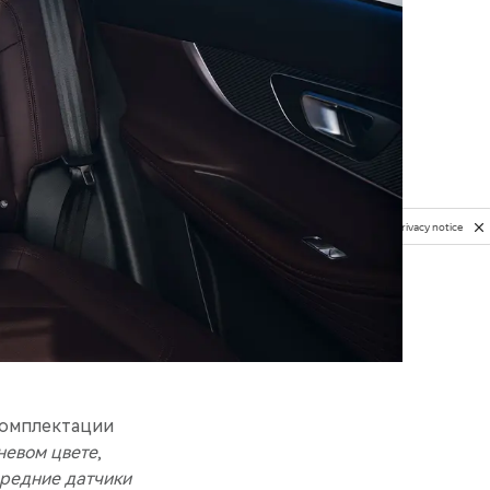
Privacy notice
комплектации
невом цвете
,
ередние датчики