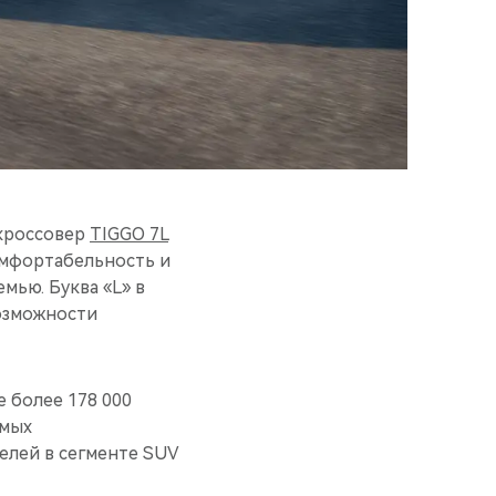
 кроссовер
TIGGO 7L
омфортабельность и
мью. Буква «L» в
озможности
 более 178 000
амых
елей в сегменте SUV