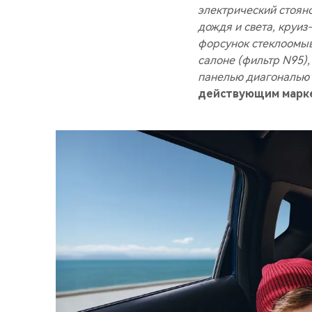
электрический стоян
дождя и света, круиз
форсунок стеклоомыв
салоне (фильтр N95),
панелью диагональю 
действующим марке