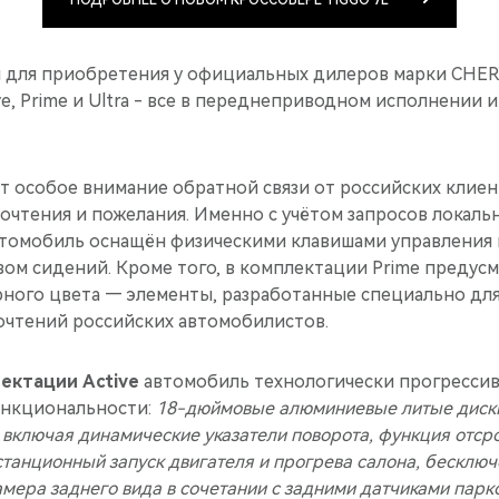
ПОДРОБНЕЕ О НОВОМ КРОССОВЕРЕ TIGGO 7L
 для приобретения у официальных дилеров марки CHERY
ve, Prime и Ultra - все в переднеприводном исполнении
т особое внимание обратной связи от российских клиен
очтения и пожелания. Именно с учётом запросов локаль
втомобиль оснащён физическими клавишами управления
вом сидений. Кроме того, в комплектации Prime предус
рного цвета — элементы, разработанные специально дл
очтений российских автомобилистов.
ектации Active
автомобиль технологически прогрессив
ункциональности:
18-дюймовые алюминиевые литые диски
, включая динамические указатели поворота, функция отс
станционный запуск двигателя и прогрева салона, бесключ
амера заднего вида в сочетании с задними датчиками парко