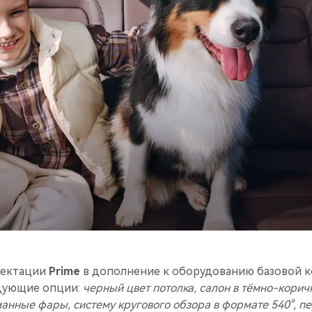
лектации
Prime
в дополнение к оборудованию базовой 
едующие опции:
черный цвет потолка, салон в тёмно-корич
анные фары, систему кругового обзора в формате 540°, п