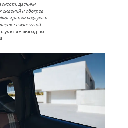
сности, датчики
х сидений и обогрев
фильтрации воздуха в
вления с изогнутой
 с учетом выгод по
й.