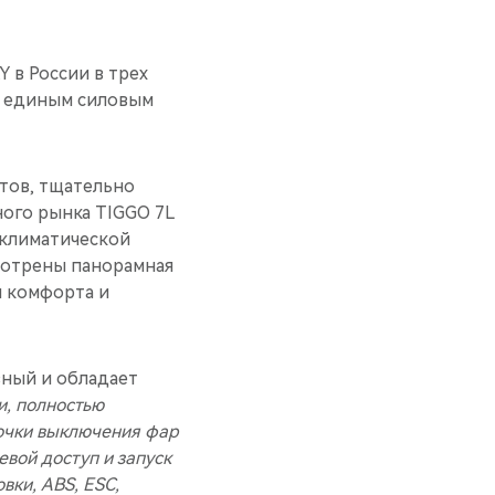
 в России в трех
 и единым силовым
тов, тщательно
ного рынка TIGGO 7L
 климатической
мотрены панорамная
я комфорта и
ный и обладает
, полностью
рочки выключения фар
евой доступ и запуск
вки, ABS, ESC,