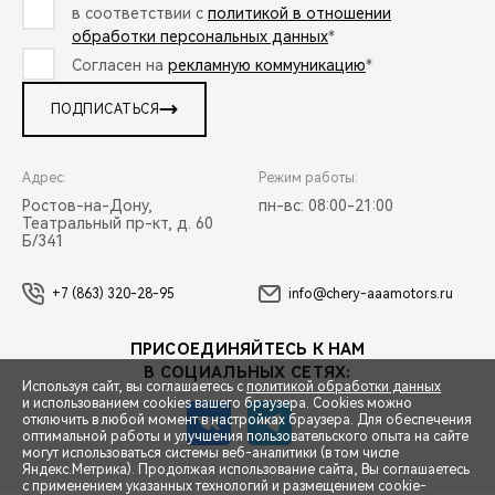
в соответствии с
политикой в отношении
обработки персональных данных
*
Согласен на
рекламную коммуникацию
*
ПОДПИСАТЬСЯ
Адрес:
Режим работы:
Ростов-на-Дону,
пн-вс: 08:00-21:00
Театральный пр-кт, д. 60
Б/341
+7 (863) 320-28-95
info@chery-aaamotors.ru
ПРИСОЕДИНЯЙТЕСЬ К НАМ
В СОЦИАЛЬНЫХ СЕТЯХ:
Используя сайт, вы соглашаетесь с
политикой обработки данных
и использованием cookies вашего браузера. Cookies можно
отключить в любой момент в настройках браузера. Для обеспечения
оптимальной работы и улучшения пользовательского опыта на сайте
могут использоваться системы веб-аналитики (в том числе
СПЕЦПРЕДЛОЖЕНИЯ
Яндекс.Метрика). Продолжая использование сайта, Вы соглашаетесь
с применением указанных технологий и размещением cookie-