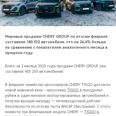
CHERY REMOTE
CHERY И СПОРТ
НАШИ МЕРОПРИЯТИЯ
Мировые продажи CHERY GROUP по итогам февраля
ВИДЕООБЗОРЫ
составили 180 932 автомобиля, что на 26,4% больше
по сравнению с показателем аналогичного месяца в
прошлом году.
CHERY ДЛЯ ДЕТЕЙ
Всего за 2 месяца 2025 года продажи CHERY GROUP уже
составили 405 255 автомобилей.
В феврале семейство кроссоверов CHERY TIGGO достигло
новой знаковой вехи – кроссовер
TIGGO 4
преодолел
рубеж в один миллион экспортированных автомобилей и
получил высшую награду — пятизвездочный рейтинг
безопасности по итогам теста ANCAP (Австралия). С этого
момента три флагманские модели CHERY —
TIGGO 4
,