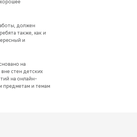
 хорошее
аботы, должен
ребята также, как и
тересный и
сновано на
 вне стен детских
тий на онлайн-
м предметам и темам