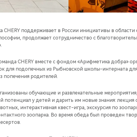
а CHERY поддерживает в России инициативы в области 
илософии, продолжает сотрудничество с благотворите
.
 команда CHERY вместе с фондом «Арифметика добра» ор
рк для подопечных из Рыбновской школы-интерната для
з попечения родителей.
рганизованы обучающие и развлекательные мероприятия
й потенциал у детей и дарить им новые знания: лекция
вотных, интерактивная квест-игра, экскурсия по зоопа
онтактного зоопарка. Во время обеда был проведен тво
есертов.