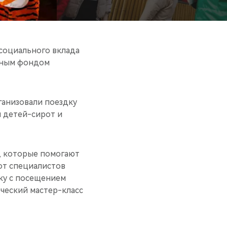
социального вклада
льным фондом
ганизовали поездку
 детей-сирот и
, которые помогают
 от специалистов
рку с посещением
рческий мастер-класс