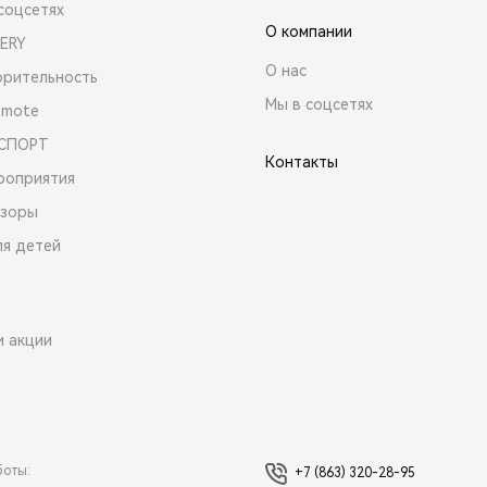
соцсетях
О компании
ERY
О нас
орительность
Мы в соцсетях
emote
 СПОРТ
Контакты
роприятия
зоры
ля детей
и акции
боты:
+7 (863) 320-28-95