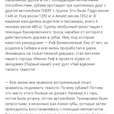
барабанную дробь атлет, обладающий необычными
способностями, зубами протащил три сцепленных друг с
другом автомобиля CHERY с грузом. Это были Tiggo весом
1445 кг, Fora весом 1290 кг и Amulet весом 1052 кг. В
машинах находились водители и пассажиры, всего 6
человек весом 480 кг. Сцепку необычный силач тащил с
помощью буксировочного троса, карабин от которого
действительно держал в зубах. Имя, под которым
известен рекордсмен — Раф Великолепный. Ему 47 лет, он
родился в Сибири и всю жизнь проработал в цирке.
Женившись на тольяттинской девушке, стал жителем
нашего города. Именно Раф в проекте «Цирк со
звездами» (Первый канал) учил дуэт «Чай вдвоем»
таскать тяжести!
— Всю жизнь мне нравился экстремальный спорт,
нравилось поднимать тяжести. Почему зубами? Потому
что никто этого больше не делает. Начинал я с гирь,
потом были штанга, потом автомобили. Тренировки были
непростыми, я несколько раз ломал зубы, которые затем
приходилось восстанавливать с помощью имплантатов.