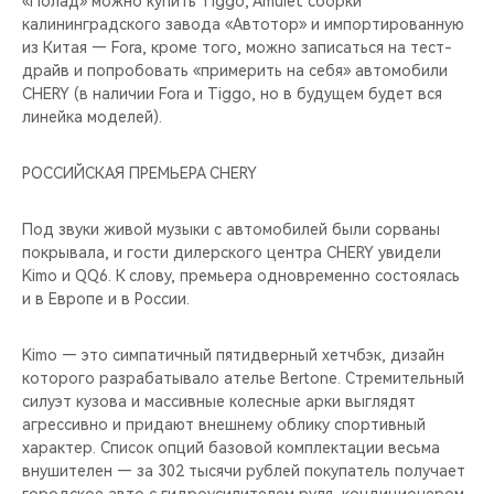
«Полад» можно купить Tiggo, Amulet сборки
калининградского завода «Автотор» и импортированную
из Китая — Fora, кроме того, можно записаться на тест-
драйв и попробовать «примерить на себя» автомобили
CHERY (в наличии Fora и Tiggo, но в будущем будет вся
линейка моделей).
РОССИЙСКАЯ ПРЕМЬЕРА CHERY
Под звуки живой музыки с автомобилей были сорваны
покрывала, и гости дилерского центра CHERY увидели
Kimo и QQ6. К слову, премьера одновременно состоялась
и в Европе и в России.
Kimo — это симпатичный пятидверный хетчбэк, дизайн
которого разрабатывало ателье Bertone. Стремительный
силуэт кузова и массивные колесные арки выглядят
агрессивно и придают внешнему облику спортивный
характер. Список опций базовой комплектации весьма
внушителен — за 302 тысячи рублей покупатель получает