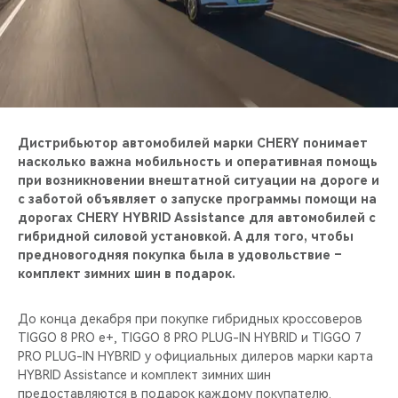
CHERY REMOTE
CHERY И СПОРТ
НАШИ МЕРОПРИЯТИЯ
ВИДЕООБЗОРЫ
Дистрибьютор автомобилей марки CHERY понимает
насколько важна мобильность и оперативная помощь
при возникновении внештатной ситуации на дороге и
CHERY ДЛЯ ДЕТЕЙ
с заботой объявляет о запуске программы помощи на
дорогах CHERY HYBRID Assistance для автомобилей с
гибридной силовой установкой. А для того, чтобы
предновогодняя покупка была в удовольствие –
комплект зимних шин в подарок.
До конца декабря при покупке гибридных кроссоверов
TIGGO 8 PRO e+, TIGGO 8 PRO PLUG-IN HYBRID и TIGGO 7
PRO PLUG-IN HYBRID у официальных дилеров марки карта
HYBRID Assistance и комплект зимних шин
предоставляются в подарок каждому покупателю.