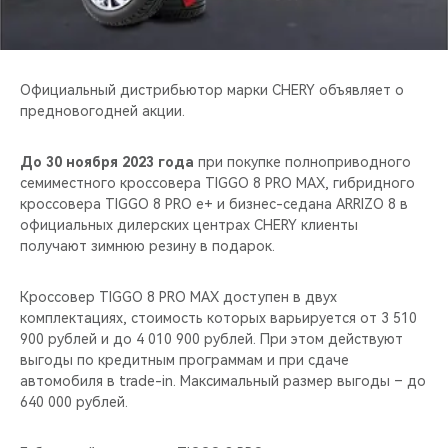
CHERY REMOTE
CHERY И СПОРТ
Официальный дистрибьютор марки CHERY объявляет о
НАШИ МЕРОПРИЯТИЯ
предновогодней акции.
ВИДЕООБЗОРЫ
До 30 ноября 2023 года
при покупке полноприводного
семиместного кроссовера TIGGO 8 PRO MAX, гибридного
кроссовера TIGGO 8 PRO e+ и бизнес-седана ARRIZO 8 в
CHERY ДЛЯ ДЕТЕЙ
официальных дилерских центрах CHERY клиенты
получают зимнюю резину в подарок.
Кроссовер TIGGO 8 PRO MAX доступен в двух
комплектациях, стоимость которых варьируется от 3 510
900 рублей и до 4 010 900 рублей. При этом действуют
выгоды по кредитным программам и при сдаче
автомобиля в trade-in. Максимальный размер выгоды – до
640 000 рублей.