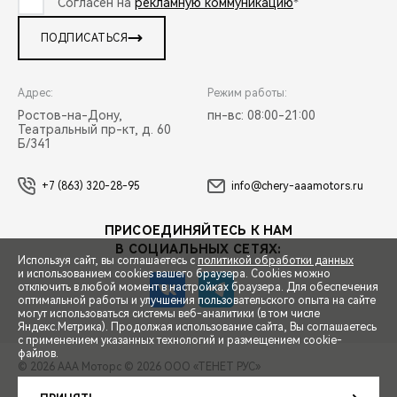
Согласен на
рекламную коммуникацию
*
ПОДПИСАТЬСЯ
Адрес:
Режим работы:
Ростов-на-Дону,
пн-вс: 08:00-21:00
Театральный пр-кт, д. 60
Б/341
+7 (863) 320-28-95
info@chery-aaamotors.ru
ПРИСОЕДИНЯЙТЕСЬ К НАМ
В СОЦИАЛЬНЫХ СЕТЯХ:
Используя сайт, вы соглашаетесь с
политикой обработки данных
и использованием cookies вашего браузера. Cookies можно
отключить в любой момент в настройках браузера. Для обеспечения
оптимальной работы и улучшения пользовательского опыта на сайте
могут использоваться системы веб-аналитики (в том числе
СПЕЦПРЕДЛОЖЕНИЯ
Яндекс.Метрика). Продолжая использование сайта, Вы соглашаетесь
с применением указанных технологий и размещением cookie-
файлов.
© 2026 ААА Моторс
© 2026 ООО «ТЕНЕТ РУС»
ЗАПИСЬ НА ТЕСТ-ДРАЙВ
ПРАВОВАЯ ИНФОРМАЦИЯ
КОНТАКТЫ
КЛИЕНТСКАЯ ПОДДЕРЖКА