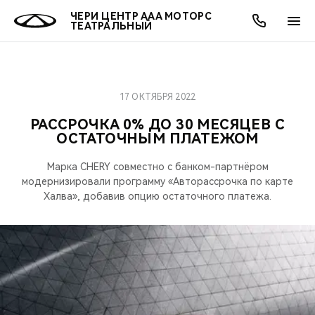
ЧЕРИ ЦЕНТР ААА МОТОРС
ТЕАТРАЛЬНЫЙ
17 ОКТЯБРЯ 2022
ОНЛАЙН СЕРВИСЫ
ПОКУПАТЕЛЯМ
ВЛАДЕЛЬЦАМ
О КОМПАНИИ
МИР CHERY
МОДЕЛИ
АКЦИИ
РАССРОЧКА 0% ДО 30 МЕСЯЦЕВ С
ОСТАТОЧНЫМ ПЛАТЕЖОМ
ВЫБОР И ПОКУПКА
СЕРВИС
АКСЕССУАРЫ
ВЫГОДЫ И АКЦИИ
ВЫБОР И ПОКУПКА
О НАС
ВСЕ МОДЕЛИ
Марка CHERY совместно c банком-партнёром
КРЕДИТ И СТРАХОВАНИЕ
ЗАПЧАСТИ И АКСЕССУАРЫ
О БРЕНДЕ
КРЕДИТ
МЫ В СОЦСЕТЯХ
модернизировали программу «Авторассрочка по карте
КРОССОВЕРЫ
Халва», добавив опцию остаточного платежа.
ПОДДЕРЖКА
CHERY В СОЦСЕТЯХ
СЕДАНЫ
CHERY CONNECT
ЛЮДИ CHERY
НОВИНКИ
БЛАГОТВОРИТЕЛЬНОСТЬ