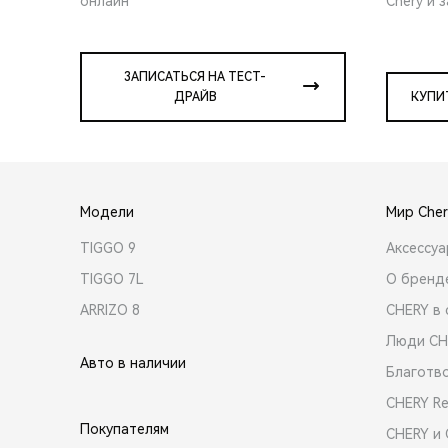
онлайн
Chery и 
ЗАПИСАТЬСЯ НА ТЕСТ-
ДРАЙВ
КУПИ
Модели
Мир Cher
TIGGO 9
Аксессу
TIGGO 7L
О бренд
ARRIZO 8
CHERY в 
Люди CH
Авто в наличии
Благотв
CHERY R
Покупателям
CHERY и