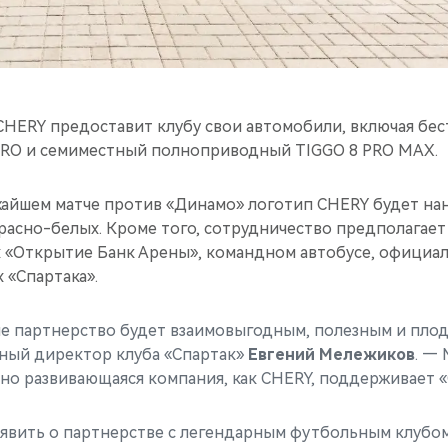
 CHERY предоставит клубу свои автомобили, включая бе
PRO и семиместный полноприводный TIGGO 8 PRO MAX.
жайшем матче против «Динамо» логотип CHERY будет на
красно-белых. Кроме того, сотрудничество предполагае
х «Открытие Банк Арены», командном автобусе, официал
 «Спартака».
ше партнерство будет взаимовыгодным, полезным и пло
ный директор клуба «Спартак»
Евгений Мележиков
. —
чно развивающаяся компания, как CHERY, поддерживает «
явить о партнерстве с легендарным футбольным клубом