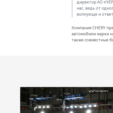
директор АО «Ч
нас, ведь от одн
волнующе и ответ
Компания CHERY пр
автомобили марки н
также совместные б