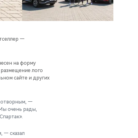
стселлер —
несен на форму
т размещение лого
ьном сайте и других
дотворным, —
 Мы очень рады,
Спартак».
, — сказал