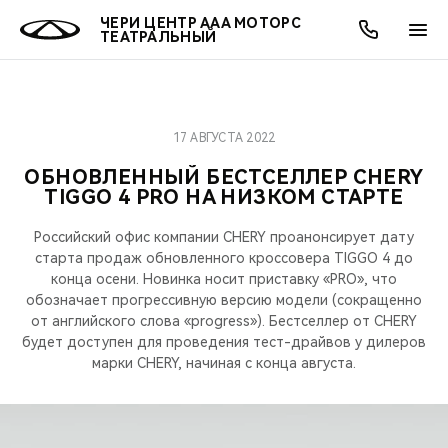
ЧЕРИ ЦЕНТР ААА МОТОРС
ТЕАТРАЛЬНЫЙ
17 АВГУСТА 2022
ОНЛАЙН СЕРВИСЫ
ПОКУПАТЕЛЯМ
ВЛАДЕЛЬЦАМ
О КОМПАНИИ
МИР CHERY
МОДЕЛИ
АКЦИИ
ОБНОВЛЕННЫЙ БЕСТСЕЛЛЕР CHERY
TIGGO 4 PRO НА НИЗКОМ СТАРТЕ
ВЫБОР И ПОКУПКА
СЕРВИС
АКСЕССУАРЫ
ВЫГОДЫ И АКЦИИ
ВЫБОР И ПОКУПКА
О НАС
ВСЕ МОДЕЛИ
Российский офис компании CHERY проанонсирует дату
КРЕДИТ И СТРАХОВАНИЕ
ЗАПЧАСТИ И АКСЕССУАРЫ
О БРЕНДЕ
КРЕДИТ
МЫ В СОЦСЕТЯХ
старта продаж обновленного кроссовера TIGGO 4 до
КРОССОВЕРЫ
конца осени. Новинка носит приставку «PRO», что
ПОДДЕРЖКА
CHERY В СОЦСЕТЯХ
обозначает прогрессивную версию модели (сокращенно
от английского слова «progress»). Бестселлер от CHERY
СЕДАНЫ
будет доступен для проведения тест-драйвов у дилеров
CHERY CONNECT
ЛЮДИ CHERY
марки CHERY, начиная с конца августа.
НОВИНКИ
БЛАГОТВОРИТЕЛЬНОСТЬ