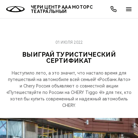
ЧЕРИ ЦЕНТР ААА МОТОРС
ТЕАТРАЛЬНЫЙ
01 ИЮЛЯ 2022
ОНЛАЙН СЕРВИСЫ
ПОКУПАТЕЛЯМ
ВЛАДЕЛЬЦАМ
О КОМПАНИИ
МИР CHERY
МОДЕЛИ
АКЦИИ
ВЫИГРАЙ ТУРИСТИЧЕСКИЙ
СЕРТИФИКАТ
ВЫБОР И ПОКУПКА
СЕРВИС
АКСЕССУАРЫ
ВЫГОДЫ И АКЦИИ
ВЫБОР И ПОКУПКА
О НАС
ВСЕ МОДЕЛИ
Наступило лето, а это значит, что настало время для
КРЕДИТ И СТРАХОВАНИЕ
ЗАПЧАСТИ И АКСЕССУАРЫ
О БРЕНДЕ
КРЕДИТ
МЫ В СОЦСЕТЯХ
путешествий на автомобиле всей семьей! «Росбанк Авто»
КРОССОВЕРЫ
и Chery Россия объявляют о совместной акции
ПОДДЕРЖКА
CHERY В СОЦСЕТЯХ
«Путешествуйте по России на CHERY Tiggo 4!» для тех, кто
хотел бы купить современный и надежный автомобиль
СЕДАНЫ
CHERY.
CHERY CONNECT
ЛЮДИ CHERY
НОВИНКИ
БЛАГОТВОРИТЕЛЬНОСТЬ