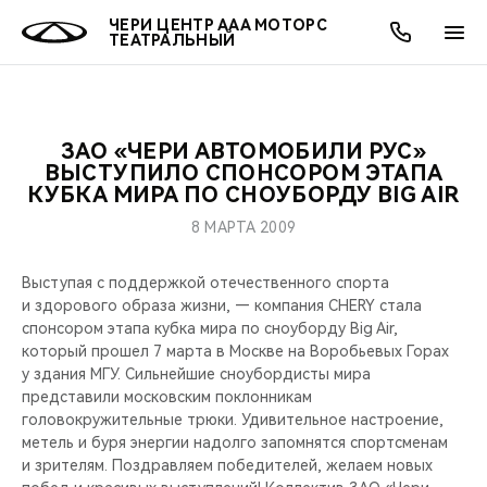
ЧЕРИ ЦЕНТР ААА МОТОРС
ТЕАТРАЛЬНЫЙ
ЗАО «ЧЕРИ АВТОМОБИЛИ РУС»
ОНЛАЙН СЕРВИСЫ
ПОКУПАТЕЛЯМ
ВЛАДЕЛЬЦАМ
О КОМПАНИИ
МИР CHERY
МОДЕЛИ
АКЦИИ
ВЫСТУПИЛО СПОНСОРОМ ЭТАПА
КУБКА МИРА ПО СНОУБОРДУ BIG AIR
ВЫБОР И ПОКУПКА
СЕРВИС
АКСЕССУАРЫ
ВЫГОДЫ И АКЦИИ
ВЫБОР И ПОКУПКА
О НАС
ВСЕ МОДЕЛИ
8 МАРТА 2009
КРЕДИТ И СТРАХОВАНИЕ
ЗАПЧАСТИ И АКСЕССУАРЫ
О БРЕНДЕ
КРЕДИТ
МЫ В СОЦСЕТЯХ
Выступая с поддержкой отечественного спорта
КРОССОВЕРЫ
и здорового образа жизни, — компания CHERY стала
ПОДДЕРЖКА
CHERY В СОЦСЕТЯХ
спонсором этапа кубка мира по сноуборду Big Air,
СЕДАНЫ
который прошел 7 марта в Москве на Воробьевых Горах
у здания МГУ. Сильнейшие сноубордисты мира
CHERY CONNECT
ЛЮДИ CHERY
представили московским поклонникам
НОВИНКИ
головокружительные трюки. Удивительное настроение,
БЛАГОТВОРИТЕЛЬНОСТЬ
метель и буря энергии надолго запомнятся спортсменам
и зрителям. Поздравляем победителей, желаем новых