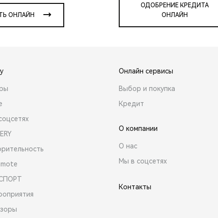
ОДОБРЕНИЕ КРЕДИТА
ТЬ ОНЛАЙН
ОНЛАЙН
y
Онлайн сервисы
ары
Выбор и покупка
е
Кредит
соцсетях
О компании
ERY
О нас
орительность
Мы в соцсетях
emote
 СПОРТ
Контакты
роприятия
зоры