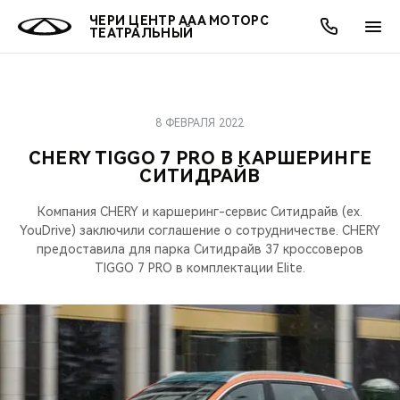
ЧЕРИ ЦЕНТР ААА МОТОРС
ТЕАТРАЛЬНЫЙ
8 ФЕВРАЛЯ 2022
ОНЛАЙН СЕРВИСЫ
ПОКУПАТЕЛЯМ
ВЛАДЕЛЬЦАМ
О КОМПАНИИ
МИР CHERY
МОДЕЛИ
АКЦИИ
CHERY TIGGO 7 PRO В КАРШЕРИНГЕ
СИТИДРАЙВ
ВЫБОР И ПОКУПКА
СЕРВИС
АКСЕССУАРЫ
ВЫГОДЫ И АКЦИИ
ВЫБОР И ПОКУПКА
О НАС
ВСЕ МОДЕЛИ
Компания CHERY и каршеринг-сервис Ситидрайв (ex.
КРЕДИТ И СТРАХОВАНИЕ
ЗАПЧАСТИ И АКСЕССУАРЫ
О БРЕНДЕ
КРЕДИТ
МЫ В СОЦСЕТЯХ
YouDrive) заключили соглашение о сотрудничестве. CHERY
КРОССОВЕРЫ
предоставила для парка Ситидрайв 37 кроссоверов
ПОДДЕРЖКА
CHERY В СОЦСЕТЯХ
TIGGO 7 PRO в комплектации Elite.
СЕДАНЫ
CHERY CONNECT
ЛЮДИ CHERY
НОВИНКИ
БЛАГОТВОРИТЕЛЬНОСТЬ