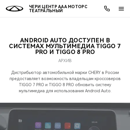
ЧЕРИ ЦЕНТР ААА МОТОРС
ТЕАТРАЛЬНЫЙ
ANDROID AUTO ДОСТУПЕН В
ОНЛАЙН СЕРВИСЫ
ПОКУПАТЕЛЯМ
ВЛАДЕЛЬЦАМ
О КОМПАНИИ
МИР CHERY
МОДЕЛИ
АКЦИИ
СИСТЕМАХ МУЛЬТИМЕДИА TIGGO 7
PRO И TIGGO 8 PRO
ВЫБОР И ПОКУПКА
СЕРВИС
АКСЕССУАРЫ
ВЫГОДЫ И АКЦИИ
ВЫБОР И ПОКУПКА
О НАС
ВСЕ МОДЕЛИ
АРХИВ
КРЕДИТ И СТРАХОВАНИЕ
ЗАПЧАСТИ И АКСЕССУАРЫ
О БРЕНДЕ
КРЕДИТ
МЫ В СОЦСЕТЯХ
Дистрибьютор автомобильной марки CHERY в России
КРОССОВЕРЫ
предоставляет возможность владельцам кроссоверов
TIGGO 7 PRO и TIGGO 8 PRO обновить систему
ПОДДЕРЖКА
CHERY В СОЦСЕТЯХ
мультимедиа для использования Android Auto.
СЕДАНЫ
CHERY CONNECT
ЛЮДИ CHERY
НОВИНКИ
БЛАГОТВОРИТЕЛЬНОСТЬ