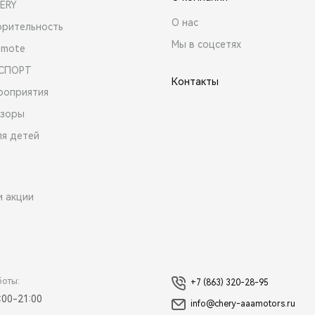
ERY
О нас
орительность
Мы в соцсетях
emote
 СПОРТ
Контакты
роприятия
зоры
ля детей
и акции
боты:
+7 (863) 320-28-95
:00-21:00
info@chery-aaamotors.ru