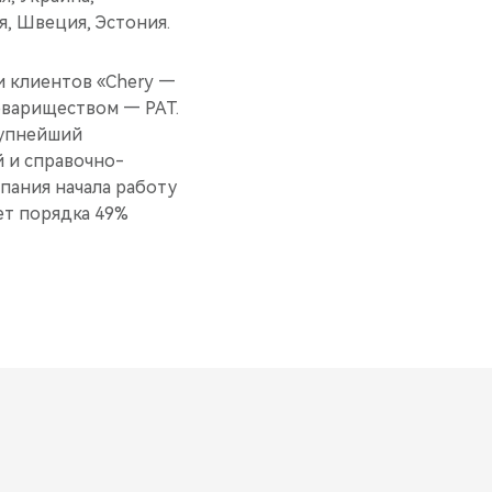
, Швеция, Эстония.
 клиентов «Chery —
овариществом — РАТ.
рупнейший
 и справочно-
ания начала работу
ет порядка 49%