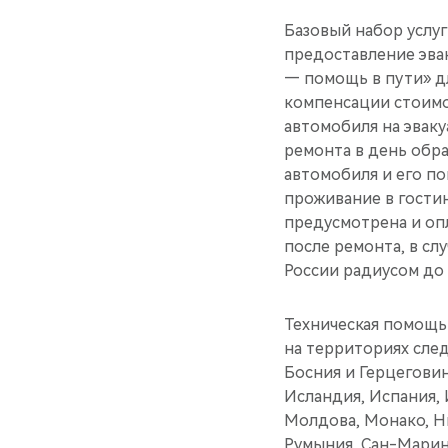
Базовый набор услуг
предоставление эва
— помощь в пути» д
компенсации стоимос
автомобиля на эвак
ремонта в день обр
автомобиля и его по
проживание в гостин
предусмотрена и опл
после ремонта, в сл
России радиусом до
Техническая помощь 
на территориях след
Босния и Герцеговин
Исландия, Испания, 
Молдова, Монако, Н
Румыния, Сан-Марино