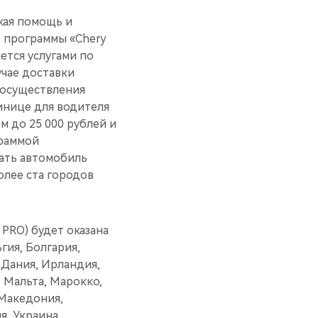
кая помощь и
— программы «Chery
ется услугами по
учае доставки
 осуществления
инице для водителя
м до 25 000 рублей и
граммой
рать автомобиль
олее ста городов
PRO) будет оказана
гия, Болгария,
 Дания, Ирландия,
 Мальта, Марокко,
 Македония,
я, Украина,