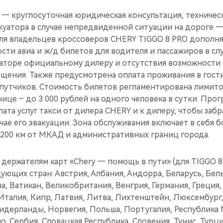
 — круглосуточная юридическая консультация, техничес
куатора в случае непредвиденной ситуации на дороге 
ля владельцев кроссоверов CHERY TIGGO 8 PRO дополня
ти авиа и ж/д билетов для водителя и пассажиров в сл
уаторе официальному дилеру и отсутствия возможности
ащения. Также предусмотрена оплата проживания в гост
путчиков. Стоимость билетов регламентирована лимито
ице – до 3 000 рублей на одного человека в сутки. Про
ата услуг такси от дилера CHERY и к дилеру, чтобы заб
учае его эвакуации. Зона обслуживания включает в себя б
 200 км от МКАД и административных границ города.
держателям карт «Chery — помощь в пути» (для TIGGO 8 
ующих стран: Австрия, Албания, Андорра, Беларусь, Бель
а, Ватикан, Великобритания, Венгрия, Германия, Греция,
Италия, Кипр, Латвия, Литва, Лихтенштейн, Люксембург,
идерланды, Норвегия, Польша, Португалия, Республика
, Сербия, Словацкая Республика, Словения, Тунис, Турци