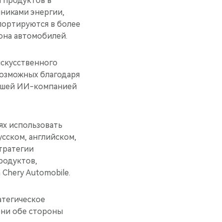
 продуктов в
никами энергии,
портируются в более
она автомобилей.
искусственного
 возможных благодаря
ейшей ИИ-компанией
ях использовать
сском, английском,
тратегии
родуктов,
Chery Automobile.
ратегическое
ени обе стороны