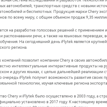
абная система исследований и разработок технологий и
ых автомобилей, транспортных средств с новыми источ
втомобилей и беспилотных. Продукция марки Chery экс
онов по всему миру, с общим объемом продаж 9,35 милли
уется на разработке голосовых решений с применением 
 и распознавании речи, а также на языковых переводах,
обучения. На сегодняшний день iFlytek является крупн
ского региона.
 компаний позволит компании Chery в своих автомобил
естно интеллектуальные интерактивные продукты на ру
ском и других языках, с целью дальнейшей реализации с
ю очередь iFlytek получит возможность развития своих п
язычной технологии, изучая ключевые региона экспорта 
во Chery и iFlytek было осуществлено в 2003 году, а ст
фициально установлено в 2017 году. К настоящему врем