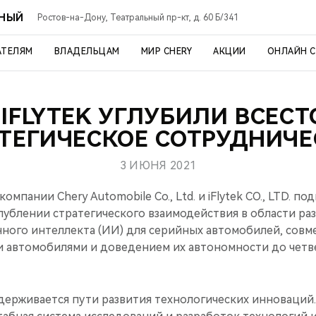
ЬНЫЙ
Ростов-на-Дону, Театральный пр-кт, д. 60 Б/341
АТЕЛЯМ
ВЛАДЕЛЬЦАМ
МИР CHERY
АКЦИИ
ОНЛАЙН 
 IFLYTEK УГЛУБИЛИ ВСЕС
АТЕГИЧЕСКОЕ СОТРУДНИЧЕ
3 ИЮНЯ 2021
 компании Chery Automobile Co., Ltd. и iFlytek CO., LTD. п
лублении стратегического взаимодействия в области р
нного интеллекта (ИИ) для серийных автомобилей, совм
 автомобилями и доведением их автономности до четве
держивается пути развития технологических инноваций.