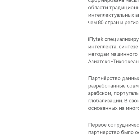
сформирована масшт
области традиционн
интеллектуальных а
чем 80 стран и реги
iFlytek специализир
интеллекта, синтезе
методам машинного 
Азиатско-Тихоокеан
Партнёрство данных
разработанные совм
арабском, португаль
глобализации. В сво
основанных на много
Первое сотрудничест
партнерство было о