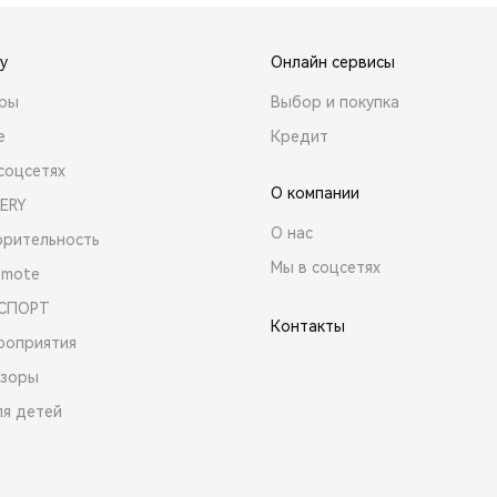
y
Онлайн сервисы
ары
Выбор и покупка
е
Кредит
соцсетях
О компании
ERY
О нас
орительность
Мы в соцсетях
emote
 СПОРТ
Контакты
роприятия
зоры
ля детей