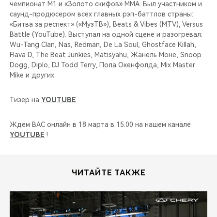
чемпионат M1 и «Золото скифов» MMA. Был участником и
саунд-продюсером всех главных рэп-баттлов страны:
«Битва за респект» («МузТВ»), Beats & Vibes (MTV), Versus
Battle (YouTube). Выступал на одной сцене и разогревал:
Wu-Tang Clan, Nas, Redman, De La Soul, Ghostface Killah,
Flava D, The Beat Junkies, Matisyahu, Жанель Моне, Snoop
Dogg, Diplo, DJ Todd Terry, Пола Окенфолда, Mix Master
Mike и других.
Тизер на
YOUTUBE
Ждем ВАС онлайн в 18 марта в 15.00 на нашем канале
YOUTUBE
!
ЧИТАЙТЕ ТАКЖЕ