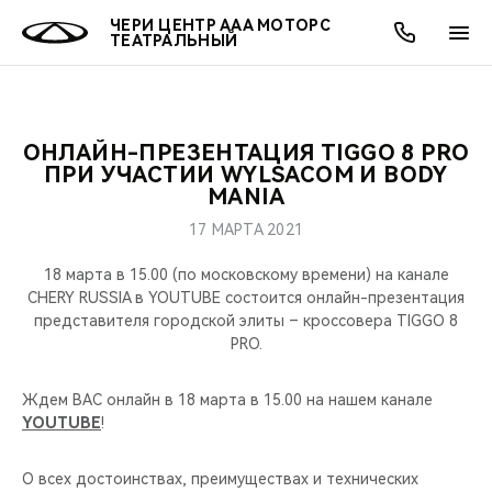
ЧЕРИ ЦЕНТР ААА МОТОРС
ТЕАТРАЛЬНЫЙ
ОНЛАЙН-ПРЕЗЕНТАЦИЯ TIGGO 8 PRO
ОНЛАЙН СЕРВИСЫ
ПОКУПАТЕЛЯМ
ВЛАДЕЛЬЦАМ
О КОМПАНИИ
МИР CHERY
МОДЕЛИ
АКЦИИ
ПРИ УЧАСТИИ WYLSACOM И BODY
MANIA
ВЫБОР И ПОКУПКА
СЕРВИС
АКСЕССУАРЫ
ВЫГОДЫ И АКЦИИ
ВЫБОР И ПОКУПКА
О НАС
ВСЕ МОДЕЛИ
17 МАРТА 2021
КРЕДИТ И СТРАХОВАНИЕ
ЗАПЧАСТИ И АКСЕССУАРЫ
О БРЕНДЕ
КРЕДИТ
МЫ В СОЦСЕТЯХ
18 марта в 15.00 (по московскому времени) на канале
КРОССОВЕРЫ
CHERY RUSSIA в YOUTUBE состоится онлайн-презентация
представителя городской элиты – кроссовера TIGGO 8
ПОДДЕРЖКА
CHERY В СОЦСЕТЯХ
PRO.
СЕДАНЫ
CHERY CONNECT
ЛЮДИ CHERY
Ждем ВАС онлайн в 18 марта в 15.00 на нашем канале
НОВИНКИ
YOUTUBE
!
БЛАГОТВОРИТЕЛЬНОСТЬ
О всех достоинствах, преимуществах и технических