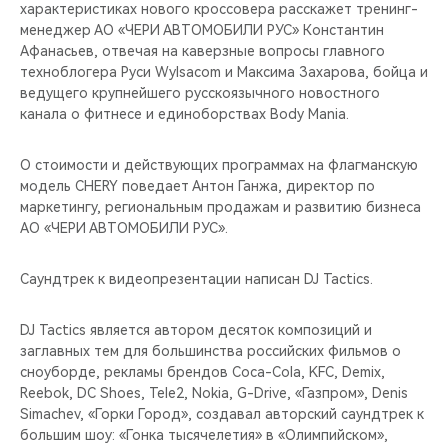
CHERY REMOTE
характеристиках нового кроссовера расскажет тренинг-
менеджер АО «ЧЕРИ АВТОМОБИЛИ РУС» Константин
Афанасьев, отвечая на каверзные вопросы главного
CHERY И СПОРТ
техноблогера Руси Wylsacom и Максима Захарова, бойца и
ведущего крупнейшего русскоязычного новостного
НАШИ МЕРОПРИЯТИЯ
канала о фитнесе и единоборствах Body Mania.
ВИДЕООБЗОРЫ
О стоимости и действующих программах на флагманскую
модель CHERY поведает Антон Ганжа, директор по
CHERY ДЛЯ ДЕТЕЙ
маркетингу, региональным продажам и развитию бизнеса
АО «ЧЕРИ АВТОМОБИЛИ РУС».
Саундтрек к видеопрезентации написан DJ Tactics.
DJ Tactics является автором десяток композиций и
заглавных тем для большинства российских фильмов о
сноуборде, рекламы брендов Coca-Cola, KFC, Demix,
Reebok, DC Shoes, Tele2, Nokia, G-Drive, «Газпром», Denis
Simachev, «Горки Город», создавал авторский саундтрек к
большим шоу: «Гонка тысячелетия» в «Олимпийском»,