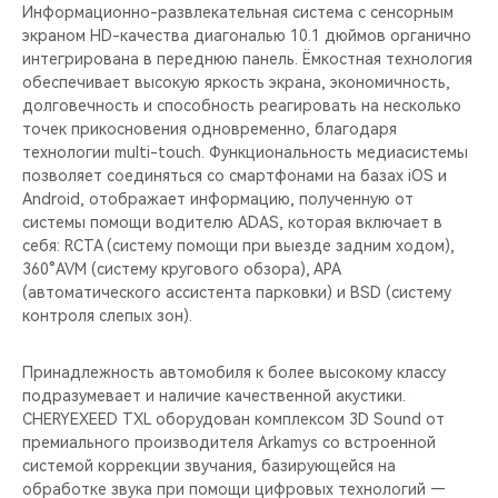
Информационно-развлекательная система с сенсорным
экраном HD-качества диагональю 10.1 дюймов органично
интегрирована в переднюю панель. Ёмкостная технология
обеспечивает высокую яркость экрана, экономичность,
долговечность и способность реагировать на несколько
точек прикосновения одновременно, благодаря
технологии multi-touch. Функциональность медиасистемы
позволяет соединяться cо смартфонами на базах iOS и
Android, отображает информацию, полученную от
системы помощи водителю ADAS, которая включает в
себя: RCTA (систему помощи при выезде задним ходом),
360°AVM (систему кругового обзора), APA
(автоматического ассистента парковки) и BSD (систему
контроля слепых зон).
Принадлежность автомобиля к более высокому классу
подразумевает и наличие качественной акустики.
CHERYEXEED TXL оборудован комплексом 3D Sound от
премиального производителя Arkamys со встроенной
системой коррекции звучания, базирующейся на
обработке звука при помощи цифровых технологий —