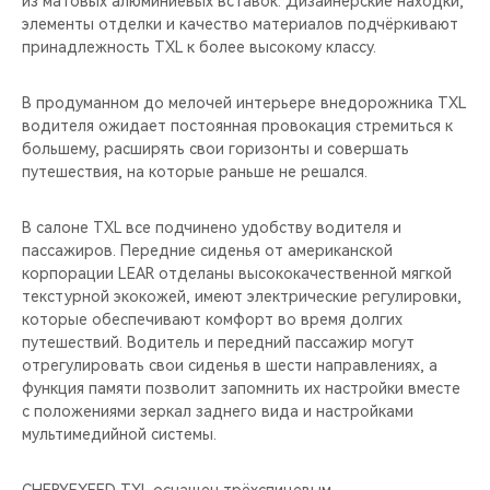
из матовых алюминиевых вставок. Дизайнерские находки,
CHERY REMOTE
элементы отделки и качество материалов подчёркивают
принадлежность TXL к более высокому классу.
CHERY И СПОРТ
В продуманном до мелочей интерьере внедорожника TXL
НАШИ МЕРОПРИЯТИЯ
водителя ожидает постоянная провокация стремиться к
большему, расширять свои горизонты и совершать
ВИДЕООБЗОРЫ
путешествия, на которые раньше не решался.
CHERY ДЛЯ ДЕТЕЙ
В салоне TXL все подчинено удобству водителя и
пассажиров. Передние сиденья от американской
корпорации LEAR отделаны высококачественной мягкой
текстурной экокожей, имеют электрические регулировки,
которые обеспечивают комфорт во время долгих
путешествий. Водитель и передний пассажир могут
отрегулировать свои сиденья в шести направлениях, а
функция памяти позволит запомнить их настройки вместе
с положениями зеркал заднего вида и настройками
мультимедийной системы.