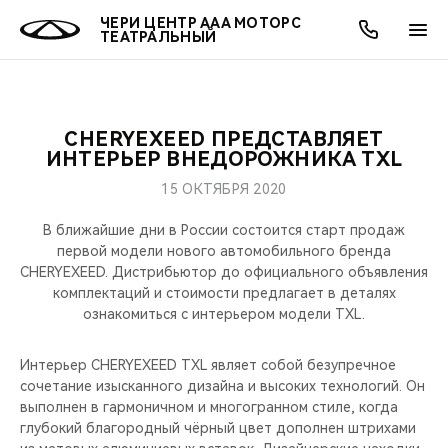
ЧЕРИ ЦЕНТР ААА МОТОРС
ТЕАТРАЛЬНЫЙ
CHERYEXEED ПРЕДСТАВЛЯЕТ
ОНЛАЙН СЕРВИСЫ
ПОКУПАТЕЛЯМ
ВЛАДЕЛЬЦАМ
О КОМПАНИИ
МИР CHERY
МОДЕЛИ
АКЦИИ
ИНТЕРЬЕР ВНЕДОРОЖНИКА TXL
15 ОКТЯБРЯ 2020
ВЫБОР И ПОКУПКА
СЕРВИС
АКСЕССУАРЫ
ВЫГОДЫ И АКЦИИ
ВЫБОР И ПОКУПКА
О НАС
ВСЕ МОДЕЛИ
В ближайшие дни в России состоится старт продаж
КРЕДИТ И СТРАХОВАНИЕ
ЗАПЧАСТИ И АКСЕССУАРЫ
О БРЕНДЕ
КРЕДИТ
МЫ В СОЦСЕТЯХ
первой модели нового автомобильного бренда
КРОССОВЕРЫ
CHERYEXEED. Дистрибьютор до официального объявления
комплектаций и стоимости предлагает в деталях
ПОДДЕРЖКА
CHERY В СОЦСЕТЯХ
ознакомиться с интерьером модели TXL.
СЕДАНЫ
CHERY CONNECT
ЛЮДИ CHERY
Интерьер CHERYEXEED TXL являет собой безупречное
НОВИНКИ
сочетание изысканного дизайна и высоких технологий. Он
БЛАГОТВОРИТЕЛЬНОСТЬ
выполнен в гармоничном и многогранном стиле, когда
глубокий благородный чёрный цвет дополнен штрихами