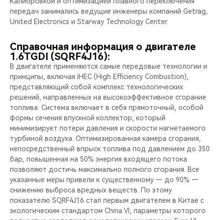
Калибровкой и оптимизацией плавного переключения
передач занимались ведущие инженеры компаний Getrag,
United Electronics и Starway Technology Center.
Справочная информация о двигателе
1.6TGDI (SQRF4J16):
В двигателе применяются самые передовые технологии и
принципы, включая iHEC (High Efficiency Combustion),
представляющий собой комплекс технологических
решений, направленных на высокоэффективное сгорание
топлива. Система включает в себя прямоточный, особой
формы сечения впускной коллектор, который
минимизирует потери давления и скорости нагнетаемого
турбиной воздуха. Оптимизированная камера сгорания,
непосредственный впрыск топлива под давлением до 350
бар, повышенная на 50% энергия входящего потока
позволяют достичь максимально полного сгорания. Все
указанные меры привели к существенному — до 90% —
снижению выброса вредных веществ. По этому
показателю SQRF4J16 стал первым двигателем в Китае с
экологическим стандартом China VI, параметры которого