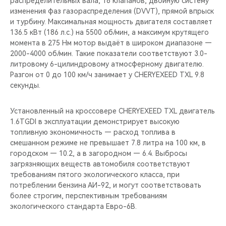
распределительных вала, 16 клапанов, двойную систему
CHERY REMOTE
изменения фаз газораспределения (DVVT), прямой впрыск
и турбину. Максимальная мощность двигателя составляет
CHERY И СПОРТ
136.5 кВт (186 л.с.) на 5500 об/мин, а максимум крутящего
момента в 275 Нм мотор выдаёт в широком диапазоне —
НАШИ МЕРОПРИЯТИЯ
2000-4000 об/мин. Такие показатели соответствуют 3.0-
литровому 6-цилиндровому атмосферному двигателю.
Разгон от 0 до 100 км/ч занимает у CHERYEXEED TXL 9.8
ВИДЕООБЗОРЫ
секунды.
CHERY ДЛЯ ДЕТЕЙ
Установленный на кроссовере CHERYEXEED TXL двигатель
1.6TGDI в эксплуатации демонстрирует высокую
топливную экономичность — расход топлива в
смешанном режиме не превышает 7.8 литра на 100 км, в
городском — 10.2, а в загородном — 6.4. Выбросы
загрязняющих веществ автомобиля соответствуют
требованиям пятого экологического класса, при
потреблении бензина АИ-92, и могут соответствовать
более строгим, перспективным требованиям
экологического стандарта Евро-6В.