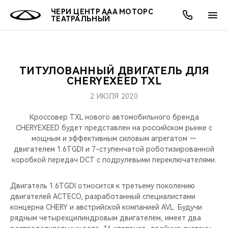
ЧЕРИ ЦЕНТР ААА МОТОРС
ТЕАТРАЛЬНЫЙ
ТИТУЛОВАННЫЙ ДВИГАТЕЛЬ ДЛЯ
ОНЛАЙН СЕРВИСЫ
ПОКУПАТЕЛЯМ
ВЛАДЕЛЬЦАМ
О КОМПАНИИ
МИР CHERY
МОДЕЛИ
АКЦИИ
CHERYEXEED TXL
2 ИЮЛЯ 2020
ВЫБОР И ПОКУПКА
СЕРВИС
АКСЕССУАРЫ
ВЫГОДЫ И АКЦИИ
ВЫБОР И ПОКУПКА
О НАС
ВСЕ МОДЕЛИ
Кроссовер TXL нового автомобильного бренда
КРЕДИТ И СТРАХОВАНИЕ
ЗАПЧАСТИ И АКСЕССУАРЫ
О БРЕНДЕ
КРЕДИТ
МЫ В СОЦСЕТЯХ
CHERYEXEED будет представлен на российском рынке с
КРОССОВЕРЫ
мощным и эффективным силовым агрегатом —
двигателем 1.6TGDI и 7-ступенчатой роботизированной
ПОДДЕРЖКА
CHERY В СОЦСЕТЯХ
коробкой передач DCT с подрулевыми переключателями.
СЕДАНЫ
CHERY CONNECT
ЛЮДИ CHERY
Двигатель 1.6TGDI относится к третьему поколению
НОВИНКИ
двигателей ACTECO, разработанный специалистами
БЛАГОТВОРИТЕЛЬНОСТЬ
концерна CHERY и австрийской компанией AVL. Будучи
рядным четырехцилиндровым двигателем, имеет два