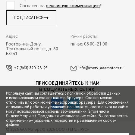
Согласен на
рекламную коммуникацию
*
ПОДПИСАТЬСЯ
Адрес:
Режим работы:
Ростов-на-Дону,
пн-вс: 08:00-21:00
Театральный пр-кт, д. 60
Б/341
+7 (863) 320-28-95
info@chery-aaamotors.ru
ПРИСОЕДИНЯЙТЕСЬ К НАМ
В СОЦИАЛЬНЫХ СЕТЯХ:
Используя сайт, вы соглашаетесь с
политикой обработки данных
и использованием cookies вашего браузера. Cookies можно
отключить в любой момент в настройках браузера. Для обеспечения
оптимальной работы и улучшения пользовательского опыта на сайте
могут использоваться системы веб-аналитики (в том числе
СПЕЦПРЕДЛОЖЕНИЯ
Яндекс.Метрика). Продолжая использование сайта, Вы соглашаетесь
с применением указанных технологий и размещением cookie-
файлов.
© 2026 ААА Моторс
© 2026 ООО «ТЕНЕТ РУС»
ЗАПИСЬ НА ТЕСТ-ДРАЙВ