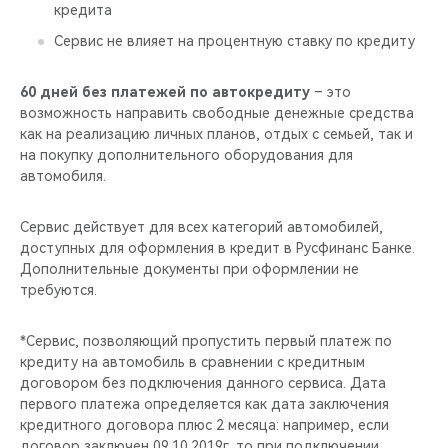
CHERY REMOTE
кредита
Сервис не влияет на процентную ставку по кредиту
CHERY И СПОРТ
60 дней без платежей по автокредиту
– это
НАШИ МЕРОПРИЯТИЯ
возможность направить свободные денежные средства
как на реализацию личных планов, отдых с семьей, так и
на покупку дополнительного оборудования для
ВИДЕООБЗОРЫ
автомобиля.
CHERY ДЛЯ ДЕТЕЙ
Сервис действует для всех категорий автомобилей,
доступных для оформления в кредит в Русфинанс Банке.
Дополнительные документы при оформлении не
требуются.
*Сервис, позволяющий пропустить первый платеж по
кредиту на автомобиль в сравнении с кредитным
договором без подключения данного сервиса. Дата
первого платежа определяется как дата заключения
кредитного договора плюс 2 месяца: например, если
договор заключен 09.10.2019г, то при подключении