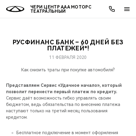
ЧЕРИ ЦЕНТР ААА МОТОРС
ТЕАТРАЛЬНЫЙ
РУСФИНАНС БАНК – 60 ДНЕЙ БЕЗ
ОНЛАЙН СЕРВИСЫ
ПОКУПАТЕЛЯМ
ВЛАДЕЛЬЦАМ
О КОМПАНИИ
МИР CHERY
МОДЕЛИ
АКЦИИ
ПЛАТЕЖЕЙ*!
11 ФЕВРАЛЯ 2020
ВЫБОР И ПОКУПКА
СЕРВИС
АКСЕССУАРЫ
ВЫГОДЫ И АКЦИИ
ВЫБОР И ПОКУПКА
О НАС
ВСЕ МОДЕЛИ
Как снизить траты при покупке автомобиля?
КРЕДИТ И СТРАХОВАНИЕ
ЗАПЧАСТИ И АКСЕССУАРЫ
О БРЕНДЕ
КРЕДИТ
МЫ В СОЦСЕТЯХ
КРОССОВЕРЫ
Представляем Сервис «Удачное начало», который
ПОДДЕРЖКА
CHERY В СОЦСЕТЯХ
позволит перенести первый платеж по кредиту.
СЕДАНЫ
Сервис даёт возможность гибко управлять своим
бюджетом, ведь обязательства по внесению платежа
CHERY CONNECT
ЛЮДИ CHERY
наступают только на третий месяц пользования
НОВИНКИ
кредитом.
БЛАГОТВОРИТЕЛЬНОСТЬ
Бесплатное подключение в момент оформления