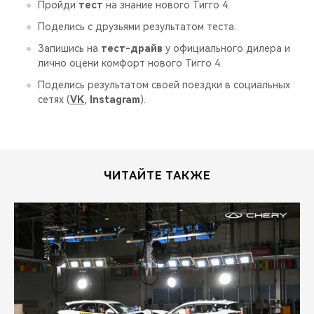
CHERY REMOTE
Пройди
тест
на знание нового Тигго 4.
Поделись с друзьями результатом теста.
CHERY И СПОРТ
Запишись на
тест-драйв
у официального дилера и
лично оцени комфорт нового Тигго 4.
НАШИ МЕРОПРИЯТИЯ
Поделись результатом своей поездки в социальных
сетях (
VK
,
Instagram
).
ВИДЕООБЗОРЫ
CHERY ДЛЯ ДЕТЕЙ
ЧИТАЙТЕ ТАКЖЕ