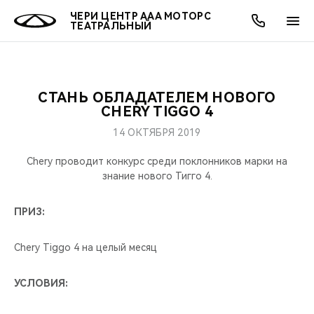
ЧЕРИ ЦЕНТР ААА МОТОРС
ТЕАТРАЛЬНЫЙ
СТАНЬ ОБЛАДАТЕЛЕМ НОВОГО
ОНЛАЙН СЕРВИСЫ
ПОКУПАТЕЛЯМ
ВЛАДЕЛЬЦАМ
О КОМПАНИИ
МИР CHERY
МОДЕЛИ
АКЦИИ
CHERY TIGGO 4
14 ОКТЯБРЯ 2019
ВЫБОР И ПОКУПКА
СЕРВИС
АКСЕССУАРЫ
ВЫГОДЫ И АКЦИИ
ВЫБОР И ПОКУПКА
О НАС
ВСЕ МОДЕЛИ
Chery проводит конкурс среди поклонников марки на
КРЕДИТ И СТРАХОВАНИЕ
ЗАПЧАСТИ И АКСЕССУАРЫ
О БРЕНДЕ
КРЕДИТ
МЫ В СОЦСЕТЯХ
знание нового Тигго 4.
КРОССОВЕРЫ
ПОДДЕРЖКА
CHERY В СОЦСЕТЯХ
ПРИЗ:
СЕДАНЫ
CHERY CONNECT
ЛЮДИ CHERY
Chery Tiggo 4 на целый месяц
НОВИНКИ
БЛАГОТВОРИТЕЛЬНОСТЬ
УСЛОВИЯ: