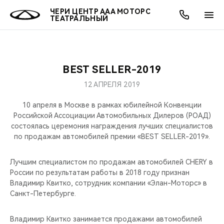
ЧЕРИ ЦЕНТР ААА МОТОРС
ТЕАТРАЛЬНЫЙ
BEST SELLER-2019
ОНЛАЙН СЕРВИСЫ
ПОКУПАТЕЛЯМ
ВЛАДЕЛЬЦАМ
О КОМПАНИИ
МИР CHERY
МОДЕЛИ
АКЦИИ
12 АПРЕЛЯ 2019
ВЫБОР И ПОКУПКА
СЕРВИС
АКСЕССУАРЫ
ВЫГОДЫ И АКЦИИ
ВЫБОР И ПОКУПКА
О НАС
ВСЕ МОДЕЛИ
10 апреля в Москве в рамках юбилейной Конвенции
Российской Ассоциации Автомобильных Дилеров (РОАД)
КРЕДИТ И СТРАХОВАНИЕ
ЗАПЧАСТИ И АКСЕССУАРЫ
О БРЕНДЕ
КРЕДИТ
МЫ В СОЦСЕТЯХ
состоялась церемония награждения лучших специалистов
КРОССОВЕРЫ
по продажам автомобилей премии «BEST SELLER-2019».
ПОДДЕРЖКА
CHERY В СОЦСЕТЯХ
СЕДАНЫ
Лучшим специалистом по продажам автомобилей CHERY в
России по результатам работы в 2018 году признан
CHERY CONNECT
ЛЮДИ CHERY
Владимир Квитко, сотрудник компании «Элан-Моторс» в
НОВИНКИ
Санкт-Петербурге.
БЛАГОТВОРИТЕЛЬНОСТЬ
Владимир Квитко занимается продажами автомобилей