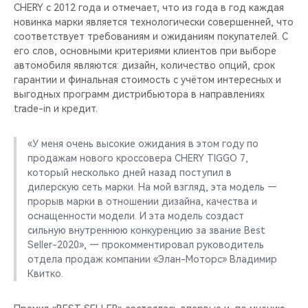
CHERY REMOTE
CHERY с 2012 года и отмечает, что из года в год каждая
новинка марки является технологически совершенней, что
соответствует требованиям и ожиданиям покупателей. С
CHERY И СПОРТ
его слов, основными критериями клиентов при выборе
автомобиля являются: дизайн, количество опций, срок
НАШИ МЕРОПРИЯТИЯ
гарантии и финальная стоимость с учётом интересных и
выгодных программ дистрибьютора в направлениях
ВИДЕООБЗОРЫ
trade-in и кредит.
CHERY ДЛЯ ДЕТЕЙ
«У меня очень высокие ожидания в этом году по
продажам нового кроссовера CHERY TIGGO 7,
который несколько дней назад поступил в
дилерскую сеть марки. На мой взгляд, эта модель —
прорыв марки в отношении дизайна, качества и
оснащенности модели. И эта модель создаст
сильную внутреннюю конкуренцию за звание Best
Seller-2020», — прокомментировал руководитель
отдела продаж компании «Элан-Моторс» Владимир
Квитко.