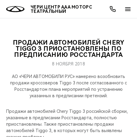
ЧЕРИ ЦЕНТР ААА МОТОРС
ТЕАТРАЛЬНЫЙ
ПРОДАЖИ АВТОМОБИЛЕЙ CHERY
ОНЛАЙН СЕРВИСЫ
ПОКУПАТЕЛЯМ
ВЛАДЕЛЬЦАМ
О КОМПАНИИ
МИР CHERY
МОДЕЛИ
АКЦИИ
TIGGO 3 ПРИОСТАНОВЛЕНЫ ПО
ПРЕДПИСАНИЮ РОССТАНДАРТА
ВЫБОР И ПОКУПКА
СЕРВИС
АКСЕССУАРЫ
ВЫГОДЫ И АКЦИИ
ВЫБОР И ПОКУПКА
О НАС
ВСЕ МОДЕЛИ
8 НОЯБРЯ 2018
КРЕДИТ И СТРАХОВАНИЕ
ЗАПЧАСТИ И АКСЕССУАРЫ
О БРЕНДЕ
КРЕДИТ
МЫ В СОЦСЕТЯХ
АО «ЧЕРИ АВТОМОБИЛИ РУС» намерено возобновить
КРОССОВЕРЫ
продажи кроссоверов Tiggo 3 после согласованного с
Росстандартом плана мероприятий по устранению
ПОДДЕРЖКА
CHERY В СОЦСЕТЯХ
указанных в предписании претензий.
СЕДАНЫ
CHERY CONNECT
ЛЮДИ CHERY
Продажи автомобилей Chery Tiggo 3 российской сборки,
НОВИНКИ
указанные в предписании Росстандарта, полностью
БЛАГОТВОРИТЕЛЬНОСТЬ
приостановлены. Также приостановлены продажи
автомобилей Tiggo 3, в которых могут быть выявлены