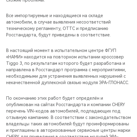
схожие проблемы.
CHERY REMOTE
Все импортируемые и находящиеся на складе
CHERY И СПОРТ
автомобили, в случае выявления несоответствий
техническому регламенту, ОТТС и предписанию
НАШИ МЕРОПРИЯТИЯ
Росстандарта, будут приведены в соответствие.
ВИДЕООБЗОРЫ
В настоящий момент в испытательном центре ФГУП
«НАМИ» находится на повторном испытании кроссовер
CHERY ДЛЯ ДЕТЕЙ
Tiggo 3, по результатам которого будет разработана и
направлена в Росстандарт программа с мероприятиями,
необходимыми для устранения выявленных нарушений с
некачественной дуплексной связью модуля ЭРА-ГЛОНАСС.
По окончанию этих работ будет определён и
опубликован на сайтах Росстандарта и компании CHERY
перечень VIN-кодов автомобилей, подпадающих под
отзывную кампанию. В соответствии с законодательством
владельцы таких автомобилей будут проинформированы
и приглашены в авторизованные сервисные центры марки
CHERY для приведения в соответствие модулей ЭРА-