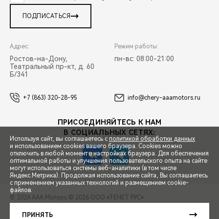
ПОДПИСАТЬСЯ
Адрес:
Режим работы:
Ростов-на-Дону,
пн-вс: 08:00-21:00
Театральный пр-кт, д. 60
Б/341
+7 (863) 320-28-95
info@chery-aaamotors.ru
ПРИСОЕДИНЯЙТЕСЬ К НАМ
В СОЦИАЛЬНЫХ СЕТЯХ:
Используя сайт, вы соглашаетесь с
политикой обработки данных
и использованием cookies вашего браузера. Cookies можно
отключить в любой момент в настройках браузера. Для обеспечения
оптимальной работы и улучшения пользовательского опыта на сайте
могут использоваться системы веб-аналитики (в том числе
СПЕЦПРЕДЛОЖЕНИЯ
Яндекс.Метрика). Продолжая использование сайта, Вы соглашаетесь
с применением указанных технологий и размещением cookie-
файлов.
© 2026 ААА Моторс
© 2026 ООО «ТЕНЕТ РУС»
ЗАПИСЬ НА ТЕСТ-ДРАЙВ
ПРАВОВАЯ ИНФОРМАЦИЯ
КОНТАКТЫ
КЛИЕНТСКАЯ ПОДДЕРЖКА
ПРИНЯТЬ
Сделано в ПЕРКС