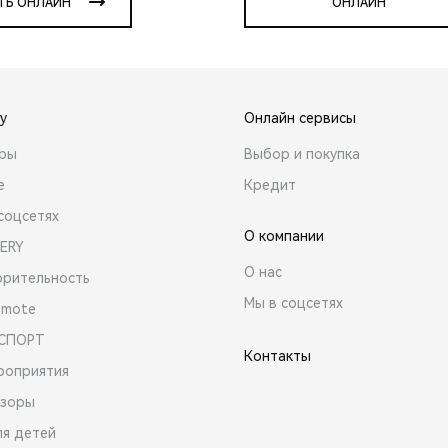
ТЬ ОНЛАЙН
ОНЛАЙН
y
Онлайн сервисы
ары
Выбор и покупка
е
Кредит
соцсетях
О компании
ERY
О нас
орительность
Мы в соцсетях
emote
 СПОРТ
Контакты
роприятия
зоры
ля детей