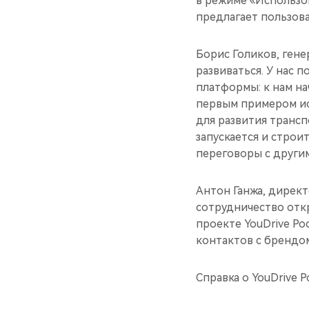
в режиме «Использов
предлагает пользова
Борис Голиков, гене
развиваться. У нас 
платформы: к нам на
первым примером ис
для развития трансп
запускается и строи
переговоры с други
Антон Ганжа, дирек
сотрудничество отк
проекте YouDrive Po
контактов с брендом
Справка о YouDrive Po