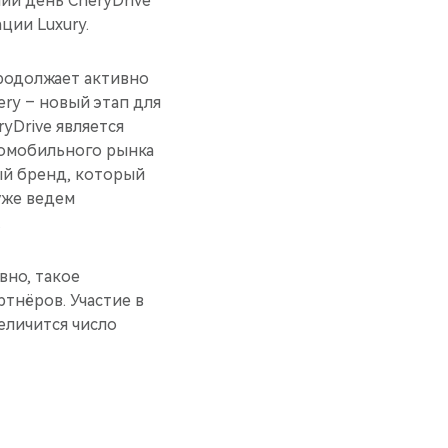
ий день CheryDrive
ции Luxury.
продолжает активно
ery – новый этап для
yDrive является
томобильного рынка
вый бренд, который
 уже ведем
.
вно, такое
тнёров. Участие в
еличится число