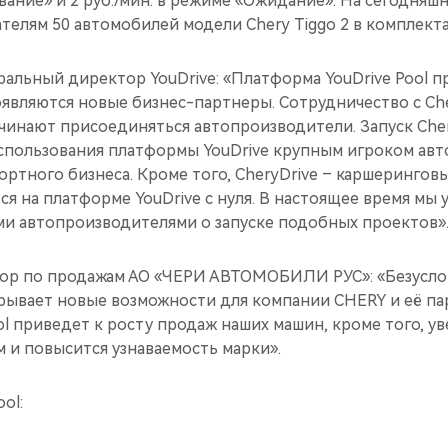
ание» и 2 руб./мин. в режиме «Ожидание». На сегодняшн
телям 50 автомобилей модели Chery Tiggo 2 в комплекта
ральный директор YouDrive: «Платформа YouDrive Pool 
появляются новые бизнес-партнеры. Сотрудничество с Ch
чинают присоединяться автопроизводители. Запуск Cher
пользования платформы YouDrive крупным игроком ав
ортного бизнеса. Кроме того, CheryDrive – каршеринго
тся на платформе YouDrive с нуля. В настоящее время мы
ми автопроизводителями о запуске подобных проектов»
тор по продажам АО «ЧЕРИ АВТОМОБИЛИ РУС»: «Безусло
рывает новые возможности для компании CHERY и её пар
ol приведет к росту продаж наших машин, кроме того, ув
 и повысится узнаваемость марки».
ol: