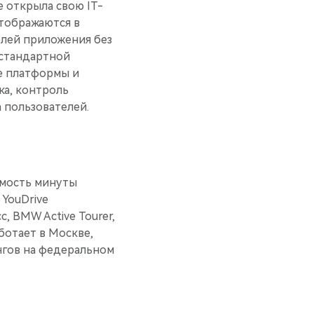
e открыла свою IT-
отображаются в
елей приложения без
 стандартной
ие платформы и
ка, контроль
 пользователей.
имость минуты
 YouDrive
, BMW Active Tourer,
аботает в Москве,
нгов на федеральном