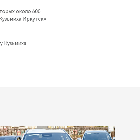
оторых около 600
Кузьмиха Иркутск»
y Кузьмиха