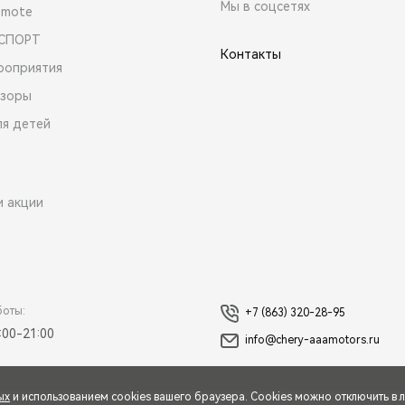
Мы в соцсетях
emote
 СПОРТ
Контакты
роприятия
зоры
ля детей
и акции
боты:
+7 (863) 320-28-95
:00-21:00
info@chery-aaamotors.ru
ых
и использованием cookies вашего браузера. Cookies можно отключить в 