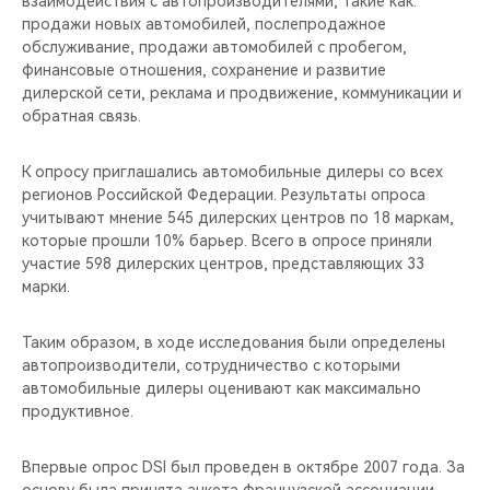
взаимодействия с автопроизводителями, такие как:
CHERY REMOTE
продажи новых автомобилей, послепродажное
обслуживание, продажи автомобилей с пробегом,
CHERY И СПОРТ
финансовые отношения, сохранение и развитие
дилерской сети, реклама и продвижение, коммуникации и
НАШИ МЕРОПРИЯТИЯ
обратная связь.
ВИДЕООБЗОРЫ
К опросу приглашались автомобильные дилеры со всех
регионов Российской Федерации. Результаты опроса
учитывают мнение 545 дилерских центров по 18 маркам,
CHERY ДЛЯ ДЕТЕЙ
которые прошли 10% барьер. Всего в опросе приняли
участие 598 дилерских центров, представляющих 33
марки.
Таким образом, в ходе исследования были определены
автопроизводители, сотрудничество с которыми
автомобильные дилеры оценивают как максимально
продуктивное.
Впервые опрос DSI был проведен в октябре 2007 года. За