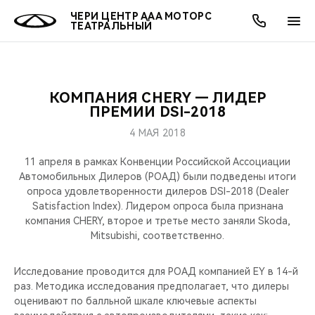
ЧЕРИ ЦЕНТР ААА МОТОРС
ТЕАТРАЛЬНЫЙ
КОМПАНИЯ CHERY — ЛИДЕР
ОНЛАЙН СЕРВИСЫ
ПОКУПАТЕЛЯМ
ВЛАДЕЛЬЦАМ
О КОМПАНИИ
МИР CHERY
МОДЕЛИ
АКЦИИ
ПРЕМИИ DSI-2018
4 МАЯ 2018
ВЫБОР И ПОКУПКА
СЕРВИС
АКСЕССУАРЫ
ВЫГОДЫ И АКЦИИ
ВЫБОР И ПОКУПКА
О НАС
ВСЕ МОДЕЛИ
11 апреля в рамках Конвенции Российской Ассоциации
КРЕДИТ И СТРАХОВАНИЕ
ЗАПЧАСТИ И АКСЕССУАРЫ
О БРЕНДЕ
КРЕДИТ
МЫ В СОЦСЕТЯХ
Автомобильных Дилеров (РОАД) были подведены итоги
КРОССОВЕРЫ
опроса удовлетворенности дилеров DSI-2018 (Dealer
Satisfaction Index). Лидером опроса была признана
ПОДДЕРЖКА
CHERY В СОЦСЕТЯХ
компания CHERY, второе и третье место заняли Skoda,
СЕДАНЫ
Mitsubishi, соответственно.
CHERY CONNECT
ЛЮДИ CHERY
НОВИНКИ
Исследование проводится для РОАД компанией EY в 14-й
БЛАГОТВОРИТЕЛЬНОСТЬ
раз. Методика исследования предполагает, что дилеры
оценивают по балльной шкале ключевые аспекты