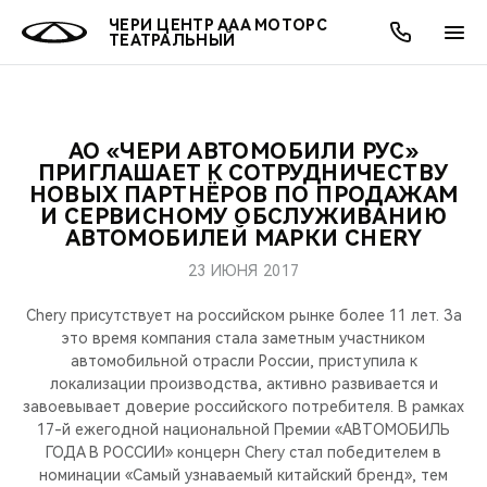
ЧЕРИ ЦЕНТР ААА МОТОРС
ТЕАТРАЛЬНЫЙ
АО «ЧЕРИ АВТОМОБИЛИ РУС»
ОНЛАЙН СЕРВИСЫ
ПОКУПАТЕЛЯМ
ВЛАДЕЛЬЦАМ
О КОМПАНИИ
МИР CHERY
МОДЕЛИ
АКЦИИ
ПРИГЛАШАЕТ К СОТРУДНИЧЕСТВУ
НОВЫХ ПАРТНЁРОВ ПО ПРОДАЖАМ
И СЕРВИСНОМУ ОБСЛУЖИВАНИЮ
ВЫБОР И ПОКУПКА
СЕРВИС
АКСЕССУАРЫ
ВЫГОДЫ И АКЦИИ
ВЫБОР И ПОКУПКА
О НАС
ВСЕ МОДЕЛИ
АВТОМОБИЛЕЙ МАРКИ CHERY
КРЕДИТ И СТРАХОВАНИЕ
ЗАПЧАСТИ И АКСЕССУАРЫ
О БРЕНДЕ
КРЕДИТ
МЫ В СОЦСЕТЯХ
23 ИЮНЯ 2017
КРОССОВЕРЫ
Chery присутствует на российском рынке более 11 лет. За
ПОДДЕРЖКА
CHERY В СОЦСЕТЯХ
это время компания стала заметным участником
СЕДАНЫ
автомобильной отрасли России, приступила к
CHERY CONNECT
ЛЮДИ CHERY
локализации производства, активно развивается и
завоевывает доверие российского потребителя. В рамках
НОВИНКИ
17-й ежегодной национальной Премии «АВТОМОБИЛЬ
БЛАГОТВОРИТЕЛЬНОСТЬ
ГОДА В РОССИИ» концерн Chery стал победителем в
номинации «Самый узнаваемый китайский бренд», тем