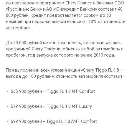
CHERY REMOTE
по партнёрским программам Chery Finance c банками ООО
«Русфинанс Банк» и АО «Юникредит Банком» составит 40
000 рублей. Кредит предоставляется сроком до 60
CHERY И СПОРТ
месяцев при первоначальном взносе от 10% от стоимости
автомобиля.
НАШИ МЕРОПРИЯТИЯ
До 30 000 рублей можно сэкономить, воспользовавшись
ВИДЕООБЗОРЫ
программой Chery Trade-in, обменяв любой автомобиль с
пробегом, год выпуска которого не ранее 2010 года.
CHERY ДЛЯ ДЕТЕЙ
При выполнении всех условий акции «Chery Tiggo FL 1.8 –
выгода до 100 рублей», стоимость автомобиля составит:
• 565 900 рублей – Tiggo FL 1.8 MT Comfort
• 579 900 рублей – Tiggo FL 1.8 MT Luxury
• 599 900 рублей - Tiggo FL 1.8 AMT Comfort