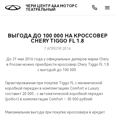
ЧЕРИ ЦЕНТР ААА МОТОРС
ТЕАТРАЛЬНЫЙ
ВЫГОДА ДО 100 000 НА КРОССОВЕР
ОНЛАЙН СЕРВИСЫ
ПОКУПАТЕЛЯМ
ВЛАДЕЛЬЦАМ
О КОМПАНИИ
МИР CHERY
МОДЕЛИ
АКЦИИ
CHERY TIGGO FL 1.8
7 АПРЕЛЯ 2016
ВЫБОР И ПОКУПКА
СЕРВИС
АКСЕССУАРЫ
ВЫГОДЫ И АКЦИИ
ВЫБОР И ПОКУПКА
О НАС
ВСЕ МОДЕЛИ
До 31 мая 2016 года у официальных дилеров марки Chery
КРЕДИТ И СТРАХОВАНИЕ
ЗАПЧАСТИ И АКСЕССУАРЫ
О БРЕНДЕ
КРЕДИТ
МЫ В СОЦСЕТЯХ
в России можно приобрести кроссовер Chery Tiggo FL 1.8
КРОССОВЕРЫ
с выгодой до 100 000 .
ПОДДЕРЖКА
CHERY В СОЦСЕТЯХ
СЕДАНЫ
Гарантированная при покупке Tiggo FL c механической
коробкой передач в комплектациях Comfort и Luxury
CHERY CONNECT
ЛЮДИ CHERY
составит 20 000 , c автоматической коробкой передач
НОВИНКИ
(робот) в комплектации Comfort – 30 000 рублей.
БЛАГОТВОРИТЕЛЬНОСТЬ
Максимальная выгода при покупке кроссовера в кредит