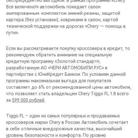
беспрецедентно выгодной. В рамках программы «Chery.
CHERY REMOTE
Всё включено!» автомобиль покидает салон
экипированным: комплектом зимней резины, защитой
CHERY И СПОРТ
картера (без установки), ковриками в салон, картой
технической поддержки на дорогах «Chery — помощь в
НАШИ МЕРОПРИЯТИЯ
пути».
ВИДЕООБЗОРЫ
Если вы рассматриваете покупку кроссовера в кредит, то
рекомендуем обратить внимание на специальную
кредитную программу «Золотой стандарт»,
CHERY ДЛЯ ДЕТЕЙ
разработанную АО «ЧЕРИ АВТОМОБИЛИ РУС» в
партнёрстве с ЮниКредит Банком. По условиям данной
программы максимальная выгода для покупателя
составляет до 6% от рекомендованной цены автомобиля,
что позволяет стать владельцем Chery Tiggo FL 1.8 всего
за
599 000 рублей
.
Tiggo FL – один из самых популярных и продаваемых
кроссоверов марки Chery в России. Автомобиль сочетает
в себе отличные внедорожные качества, высочайший
уровень безопасности и комфорта. По уровню