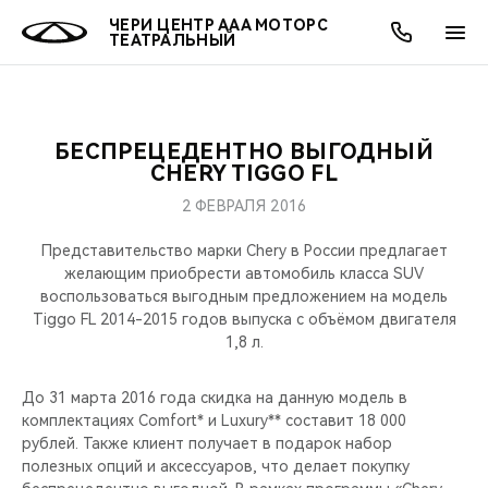
ЧЕРИ ЦЕНТР ААА МОТОРС
ТЕАТРАЛЬНЫЙ
БЕСПРЕЦЕДЕНТНО ВЫГОДНЫЙ
ОНЛАЙН СЕРВИСЫ
ПОКУПАТЕЛЯМ
ВЛАДЕЛЬЦАМ
О КОМПАНИИ
МИР CHERY
МОДЕЛИ
АКЦИИ
CHERY TIGGO FL
2 ФЕВРАЛЯ 2016
ВЫБОР И ПОКУПКА
СЕРВИС
АКСЕССУАРЫ
ВЫГОДЫ И АКЦИИ
ВЫБОР И ПОКУПКА
О НАС
ВСЕ МОДЕЛИ
Представительство марки Chery в России предлагает
КРЕДИТ И СТРАХОВАНИЕ
ЗАПЧАСТИ И АКСЕССУАРЫ
О БРЕНДЕ
КРЕДИТ
МЫ В СОЦСЕТЯХ
желающим приобрести автомобиль класса SUV
КРОССОВЕРЫ
воспользоваться выгодным предложением на модель
Tiggo FL 2014-2015 годов выпуска c объёмом двигателя
ПОДДЕРЖКА
CHERY В СОЦСЕТЯХ
1,8 л.
СЕДАНЫ
CHERY CONNECT
ЛЮДИ CHERY
До 31 марта 2016 года скидка на данную модель в
НОВИНКИ
комплектациях Comfort* и Luxury** составит 18 000
БЛАГОТВОРИТЕЛЬНОСТЬ
рублей. Также клиент получает в подарок набор
полезных опций и аксессуаров, что делает покупку