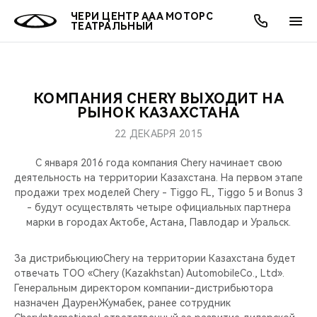
ЧЕРИ ЦЕНТР ААА МОТОРС
ТЕАТРАЛЬНЫЙ
КОМПАНИЯ CHERY ВЫХОДИТ НА
ОНЛАЙН СЕРВИСЫ
ПОКУПАТЕЛЯМ
ВЛАДЕЛЬЦАМ
О КОМПАНИИ
МИР CHERY
МОДЕЛИ
АКЦИИ
РЫНОК КАЗАХСТАНА
22 ДЕКАБРЯ 2015
ВЫБОР И ПОКУПКА
СЕРВИС
АКСЕССУАРЫ
ВЫГОДЫ И АКЦИИ
ВЫБОР И ПОКУПКА
О НАС
ВСЕ МОДЕЛИ
С января 2016 года компания Chery начинает свою
КРЕДИТ И СТРАХОВАНИЕ
ЗАПЧАСТИ И АКСЕССУАРЫ
О БРЕНДЕ
КРЕДИТ
МЫ В СОЦСЕТЯХ
деятельность на территории Казахстана. На первом этапе
КРОССОВЕРЫ
продажи трех моделей Chery - Tiggo FL, Tiggo 5 и Bonus 3
- будут осуществлять четыре официальных партнера
ПОДДЕРЖКА
CHERY В СОЦСЕТЯХ
марки в городах Актобе, Астана, Павлодар и Уральск.
СЕДАНЫ
CHERY CONNECT
ЛЮДИ CHERY
За дистрибьюциюChery на территории Казахстана будет
НОВИНКИ
отвечать ТОО «Chery (Kazakhstan) AutomobileCo., Ltd».
БЛАГОТВОРИТЕЛЬНОСТЬ
Генеральным директором компании-дистрибьютора
назначен ДауренЖумабек, ранее сотрудник