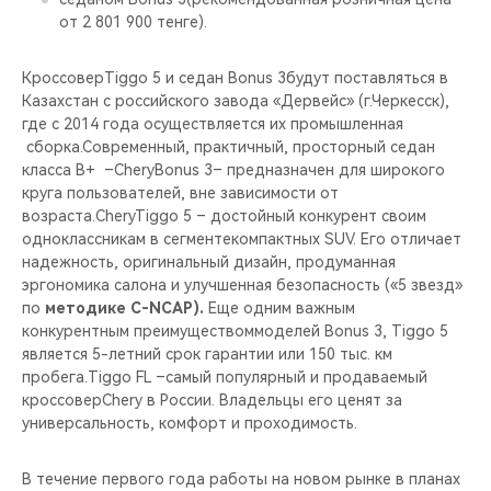
от 2 801 900 тенге).
КроссоверTiggo 5 и седан Bonus 3будут поставляться в
Казахстан с российского завода «Дервейс» (г.Черкесск),
где с 2014 года осуществляется их промышленная
сборка.Современный, практичный, просторный седан
класса B+ –CheryBonus 3– предназначен для широкого
круга пользователей, вне зависимости от
возраста.CheryTiggo 5 – достойный конкурент своим
одноклассникам в сегментекомпактных SUV. Его отличает
надежность, оригинальный дизайн, продуманная
эргономика салона и улучшенная безопасность («5 звезд»
по
методике C-NCAP).
Еще одним важным
конкурентным преимуществоммоделей Bonus 3, Tiggo 5
является 5-летний срок гарантии или 150 тыс. км
пробега.Tiggo FL –самый популярный и продаваемый
кроссоверChery в России. Владельцы его ценят за
универсальность, комфорт и проходимость.
В течение первого года работы на новом рынке в планах