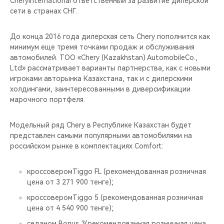
CheryInternational ответственный за развитие дилерской
CHERY REMOTE
сети в странах СНГ.
CHERY И СПОРТ
До конца 2016 года дилерская сеть Chery пополнится как
минимум еще тремя точками продаж и обслуживания
НАШИ МЕРОПРИЯТИЯ
автомобилей. ТОО «Chery (Kazakhstan) AutomobileCo.,
Ltd» рассматривает варианты партнерства, как с новыми
ВИДЕООБЗОРЫ
игроками авторынка Казахстана, так и с дилерскими
холдингами, заинтересованными в диверсификации
марочного портфеля.
CHERY ДЛЯ ДЕТЕЙ
Модельный ряд Chery в Республике Казахстан будет
представлен самыми популярными автомобилями на
российском рынке в комплектациях Comfort:
кроссоверомTiggo FL (рекомендованная розничная
цена от 3 271 900 тенге);
кроссоверомTiggo 5 (рекомендованная розничная
цена от 4 540 900 тенге);
седаном Bonus 3(рекомендованная розничная цена