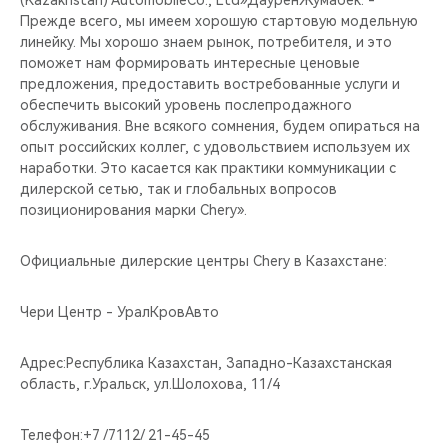
(Kazakhstan) AutomobileCo., Ltd»ДауренЖумабек. -
Прежде всего, мы имеем хорошую стартовую модельную
линейку. Мы хорошо знаем рынок, потребителя, и это
поможет нам формировать интересные ценовые
предложения, предоставить востребованные услуги и
обеспечить высокий уровень послепродажного
обслуживания. Вне всякого сомнения, будем опираться на
опыт российских коллег, с удовольствием используем их
наработки. Это касается как практики коммуникации с
дилерской сетью, так и глобальных вопросов
позиционирования марки Chery».
Официальные дилерские центры Chery в Казахстане:
Чери Центр - УралКровАвто
Адрес:Республика Казахстан, Западно-Казахстанская
область, г.Уральск, ул.Шолохова, 11/4
Телефон:+7 /7112/ 21-45-45