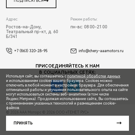
ПОДПИСАТЬСЯ
Адрес:
Режим работы:
Ростов-на-Дону,
пн-вс: 08:00-21:00
Театральный пр-кт, д. 60
Б/341
+7 (863) 320-28-95
info@chery-aaamotors.ru
ПРИСОЕДИНЯЙТЕСЬ К НАМ
В СОЦИАЛЬНЫХ СЕТЯХ:
Используя сайт, вы соглашаетесь с
политикой обработки данных
и использованием cookies вашего браузера. Cookies можно
отключить в любой момент в настройках браузера. Для обеспечения
оптимальной работы и улучшения пользовательского опыта на сайте
могут использоваться системы веб-аналитики (в том числе
СПЕЦПРЕДЛОЖЕНИЯ
Яндекс.Метрика). Продолжая использование сайта, Вы соглашаетесь
с применением указанных технологий и размещением cookie-
файлов.
© 2026 ААА Моторс
© 2026 ООО «ТЕНЕТ РУС»
ЗАПИСЬ НА ТЕСТ-ДРАЙВ
ПРАВОВАЯ ИНФОРМАЦИЯ
КОНТАКТЫ
КЛИЕНТСКАЯ ПОДДЕРЖКА
ПРИНЯТЬ
Сделано в ПЕРКС
РАСЧЕТ КРЕДИТА