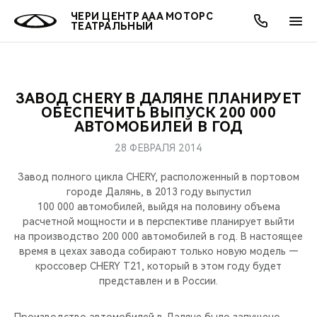
ЧЕРИ ЦЕНТР ААА МОТОРС
ТЕАТРАЛЬНЫЙ
ЗАВОД CHERY В ДАЛЯНЕ ПЛАНИРУЕТ
ОНЛАЙН СЕРВИСЫ
ПОКУПАТЕЛЯМ
ВЛАДЕЛЬЦАМ
О КОМПАНИИ
МИР CHERY
МОДЕЛИ
АКЦИИ
ОБЕСПЕЧИТЬ ВЫПУСК 200 000
АВТОМОБИЛЕЙ В ГОД
ВЫБОР И ПОКУПКА
СЕРВИС
АКСЕССУАРЫ
ВЫГОДЫ И АКЦИИ
ВЫБОР И ПОКУПКА
О НАС
ВСЕ МОДЕЛИ
28 ФЕВРАЛЯ 2014
КРЕДИТ И СТРАХОВАНИЕ
ЗАПЧАСТИ И АКСЕССУАРЫ
О БРЕНДЕ
КРЕДИТ
МЫ В СОЦСЕТЯХ
Завод полного цикла CHERY, расположенный в портовом
КРОССОВЕРЫ
городе Далянь, в 2013 году выпустил
100 000 автомобилей, выйдя на половину объема
ПОДДЕРЖКА
CHERY В СОЦСЕТЯХ
расчетной мощности и в перспективе планирует выйти
СЕДАНЫ
на производство 200 000 автомобилей в год. В настоящее
CHERY CONNECT
ЛЮДИ CHERY
время в цехах завода собирают только новую модель —
кроссовер CHERY T21, который в этом году будет
НОВИНКИ
представлен и в России.
БЛАГОТВОРИТЕЛЬНОСТЬ