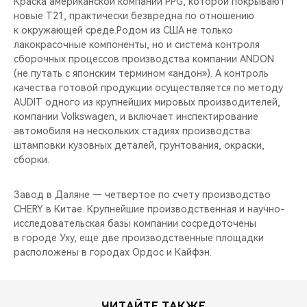
Краска американской компании PPG, которой покрывают
новые T21, практически безвредна по отношению
к окружающей среде.Родом из США не только
лакокрасочные компоненты, но и система контроля
сборочных процессов производства компании ANDON
(не путать с японским термином «андон»). А контроль
качества готовой продукции осуществляется по методу
AUDIT одного из крупнейших мировых производителей,
компании Volkswagen, и включает инспектирование
автомобиля на нескольких стадиях производства:
штамповки кузовных деталей, грунтования, окраски,
сборки.
Завод в Даляне — четвертое по счету производство
CHERY в Китае. Крупнейшие производственная и научно-
исследовательская базы компании сосредоточены
в городе Уху, еще две производственные площадки
расположены в городах Ордос и Кайфэн.
ЧИТАЙТЕ ТАКЖЕ