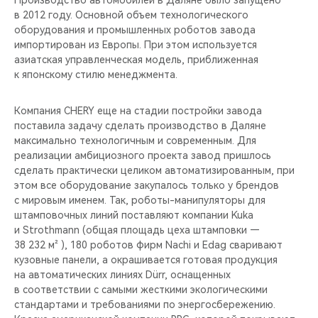
Производство автомобилей в Даляне было запущено
CHERY REMOTE
в 2012 году. Основной объем технологического
оборудования и промышленных роботов завода
CHERY И СПОРТ
импортирован из Европы. При этом используется
азиатская управленческая модель, приближенная
НАШИ МЕРОПРИЯТИЯ
к японскому стилю менеджмента.
ВИДЕООБЗОРЫ
Компания CHERY еще на стадии постройки завода
поставила задачу сделать производство в Даляне
максимально технологичным и современным. Для
CHERY ДЛЯ ДЕТЕЙ
реализации амбициозного проекта завод пришлось
сделать практически целиком автоматизированным, при
этом все оборудование закупалось только у брендов
с мировым именем. Так, роботы-манипуляторы для
штамповочных линий поставляют компании Kuka
и Strothmann (общая площадь цеха штамповки —
38 232 м² ), 180 роботов фирм Nachi и Edag сваривают
кузовные панели, а окрашивается готовая продукция
на автоматических линиях Dürr, оснащенных
в соответствии с самыми жесткими экологическими
стандартами и требованиями по энергосбережению.