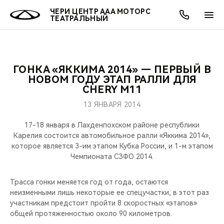
ЧЕРИ ЦЕНТР ААА МОТОРС
ТЕАТРАЛЬНЫЙ
ГОНКА «ЯККИМА 2014» — ПЕРВЫЙ В
ОНЛАЙН СЕРВИСЫ
ПОКУПАТЕЛЯМ
ВЛАДЕЛЬЦАМ
О КОМПАНИИ
МИР CHERY
МОДЕЛИ
АКЦИИ
НОВОМ ГОДУ ЭТАП РАЛЛИ ДЛЯ
CHERY M11
ВЫБОР И ПОКУПКА
СЕРВИС
АКСЕССУАРЫ
ВЫГОДЫ И АКЦИИ
ВЫБОР И ПОКУПКА
О НАС
ВСЕ МОДЕЛИ
13 ЯНВАРЯ 2014
КРЕДИТ И СТРАХОВАНИЕ
ЗАПЧАСТИ И АКСЕССУАРЫ
О БРЕНДЕ
КРЕДИТ
МЫ В СОЦСЕТЯХ
17-18 января в Лахденпохском районе республики
КРОССОВЕРЫ
Карелия состоится автомобильное ралли «Яккима 2014»,
которое является 3-им этапом Кубка России, и 1-м этапом
ПОДДЕРЖКА
CHERY В СОЦСЕТЯХ
Чемпионата СЗФО 2014.
СЕДАНЫ
CHERY CONNECT
ЛЮДИ CHERY
Трасса гонки меняется год от года, остаются
НОВИНКИ
неизменными лишь некоторые ее спецучастки, в этот раз
БЛАГОТВОРИТЕЛЬНОСТЬ
участникам предстоит пройти 8 скоростных «этапов»
общей протяженностью около 90 километров.