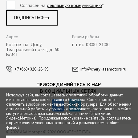
Согласен на
рекламную коммуникацию
*
ПОДПИСАТЬСЯ
Адрес:
Режим работы:
Ростов-на-Дону,
пн-вс: 08:00-21:00
Театральный пр-кт, д. 60
Б/341
+7 (863) 320-28-95
info@chery-aaamotors.ru
ПРИСОЕДИНЯЙТЕСЬ К НАМ
В СОЦИАЛЬНЫХ СЕТЯХ:
Используя сайт, вы соглашаетесь с
политикой обработки данных
и использованием cookies вашего браузера. Cookies можно
отключить в любой момент в настройках браузера. Для обеспечения
оптимальной работы и улучшения пользовательского опыта на сайте
могут использоваться системы веб-аналитики (в том числе
СПЕЦПРЕДЛОЖЕНИЯ
Яндекс.Метрика). Продолжая использование сайта, Вы соглашаетесь
с применением указанных технологий и размещением cookie-
файлов.
© 2026 ААА Моторс
© 2026 ООО «ТЕНЕТ РУС»
ЗАПИСЬ НА ТЕСТ-ДРАЙВ