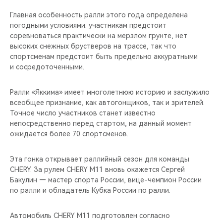
CHERY REMOTE
Главная особенность ралли этого года определена
погодными условиями: участникам предстоит
CHERY И СПОРТ
соревноваться практически на мерзлом грунте, нет
высоких снежных брустверов на трассе, так что
НАШИ МЕРОПРИЯТИЯ
спортсменам предстоит быть предельно аккуратными
и сосредоточенными.
ВИДЕООБЗОРЫ
Ралли «Яккима» имеет многолетнюю историю и заслужило
CHERY ДЛЯ ДЕТЕЙ
всеобщее признание, как автогонщиков, так и зрителей.
Точное число участников станет известно
непосредственно перед стартом, на данный момент
ожидается более 70 спортсменов.
Эта гонка открывает раллийный сезон для команды
CHERY. За рулем CHERY M11 вновь окажется Сергей
Бакулин — мастер спорта России, вице-чемпион России
по ралли и обладатель Кубка России по ралли.
Автомобиль CHERY M11 подготовлен согласно