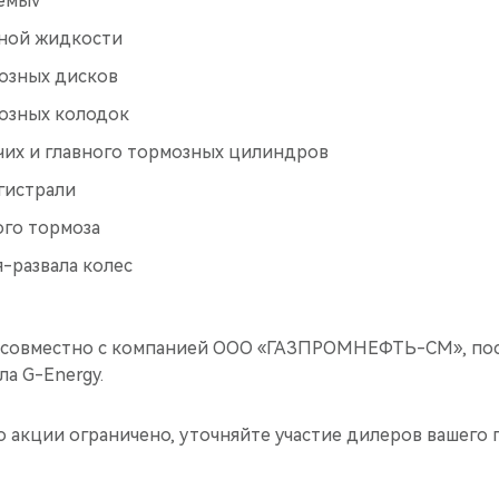
емыv
ной жидкости
озных дисков
озных колодок
чих и главного тормозных цилиндров
гистрали
ого тормоза
-развала колес
а совместно с компанией ООО «ГАЗПРОМНЕФТЬ-СМ», по
а G-Energy.
о акции ограничено, уточняйте участие дилеров вашего 