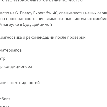
что ваш автомобиль готов к зиме полностью!
асло на G-Energy Expert 5w-40, специалисты наших сер
но проверят состояние самых важных систем автомобил
 нагрузке в будущей зимой.
диагностика и рекомендации после проверки:
 материалов
ьтр
тр кондиционера
ояние всех жидкостей
обиля