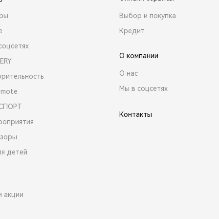
ары
Выбор и покупка
е
Кредит
соцсетях
О компании
ERY
О нас
орительность
Мы в соцсетях
emote
 СПОРТ
Контакты
роприятия
зоры
ля детей
и акции