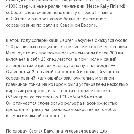
стало доброй раллийной традицией. В 63 раз ралли
CHERY REMOTE
«1000 озер», а ныне ралли Финляндии (Neste Rally Finland)
соберет спортсменов неподалеку от озер Пяйянне
CHERY И СПОРТ
и Кейтеле и откроет самое большое ежегодное
соревнование по ралли в Северной Европе.
НАШИ МЕРОПРИЯТИЯ
В этом году соперниками Сергея Бакулина окажутся около
ВИДЕООБЗОРЫ
100 различных гонщиков, в том числе и соотечественники.
Маршрут гонок протяженностью немногим более 300 км
включает в себя 23 спецучастка, в том числе и самый
CHERY ДЛЯ ДЕТЕЙ
легендарный отрезок маршрута на пути к победе —
Оунинпохья. Это самый скоростной и сложный участок
соревнований, являющийся заключительным этапом
гравийной гонки, на котором были установлены несколько
мировых рекордов, в частности по длине прыжка
(57 метров со скоростью 171 км/ч и 58 метров).
Он отличается сложностью рельефа и возможностью
проходить трассу на грани возможностей автомобиля
и с максимальной скоростью.
По словам Сергея Бакулина: «главная задача для