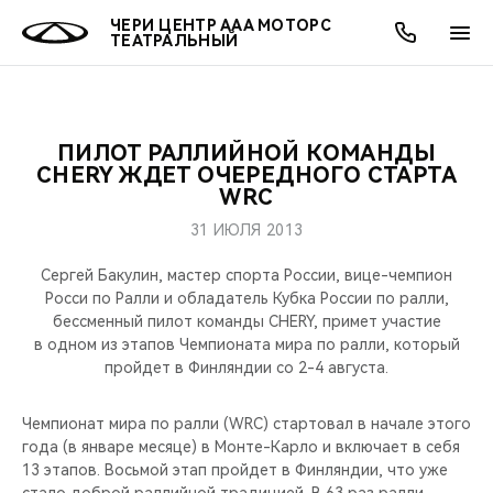
ЧЕРИ ЦЕНТР ААА МОТОРС
ТЕАТРАЛЬНЫЙ
ПИЛОТ РАЛЛИЙНОЙ КОМАНДЫ
ОНЛАЙН СЕРВИСЫ
ПОКУПАТЕЛЯМ
ВЛАДЕЛЬЦАМ
О КОМПАНИИ
МИР CHERY
МОДЕЛИ
АКЦИИ
CHERY ЖДЕТ ОЧЕРЕДНОГО СТАРТА
WRC
ВЫБОР И ПОКУПКА
СЕРВИС
АКСЕССУАРЫ
ВЫГОДЫ И АКЦИИ
ВЫБОР И ПОКУПКА
О НАС
ВСЕ МОДЕЛИ
31 ИЮЛЯ 2013
КРЕДИТ И СТРАХОВАНИЕ
ЗАПЧАСТИ И АКСЕССУАРЫ
О БРЕНДЕ
КРЕДИТ
МЫ В СОЦСЕТЯХ
Сергей Бакулин, мастер спорта России, вице-чемпион
КРОССОВЕРЫ
Росси по Ралли и обладатель Кубка России по ралли,
бессменный пилот команды CHERY, примет участие
ПОДДЕРЖКА
CHERY В СОЦСЕТЯХ
в одном из этапов Чемпионата мира по ралли, который
СЕДАНЫ
пройдет в Финляндии со 2-4 августа.
CHERY CONNECT
ЛЮДИ CHERY
НОВИНКИ
Чемпионат мира по ралли (WRC) стартовал в начале этого
БЛАГОТВОРИТЕЛЬНОСТЬ
года (в январе месяце) в Монте-Карло и включает в себя
13 этапов. Восьмой этап пройдет в Финляндии, что уже