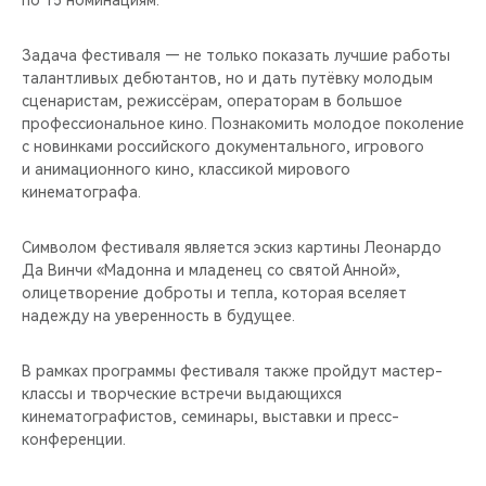
по 15 номинациям.
CHERY REMOTE
Задача фестиваля — не только показать лучшие работы
CHERY И СПОРТ
талантливых дебютантов, но и дать путёвку молодым
сценаристам, режиссёрам, операторам в большое
НАШИ МЕРОПРИЯТИЯ
профессиональное кино. Познакомить молодое поколение
с новинками российского документального, игрового
ВИДЕООБЗОРЫ
и анимационного кино, классикой мирового
кинематографа.
CHERY ДЛЯ ДЕТЕЙ
Символом фестиваля является эскиз картины Леонардо
Да Винчи «Мадонна и младенец со святой Анной»,
олицетворение доброты и тепла, которая вселяет
надежду на уверенность в будущее.
В рамках программы фестиваля также пройдут мастер-
классы и творческие встречи выдающихся
кинематографистов, семинары, выставки и пресс-
конференции.