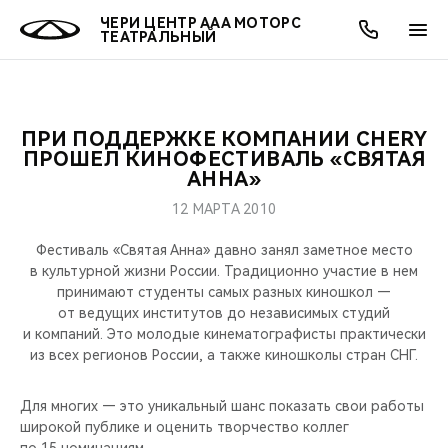
ЧЕРИ ЦЕНТР ААА МОТОРС
ТЕАТРАЛЬНЫЙ
ПРИ ПОДДЕРЖКЕ КОМПАНИИ CHERY
ОНЛАЙН СЕРВИСЫ
ПОКУПАТЕЛЯМ
ВЛАДЕЛЬЦАМ
О КОМПАНИИ
МИР CHERY
МОДЕЛИ
АКЦИИ
ПРОШЕЛ КИНОФЕСТИВАЛЬ «СВЯТАЯ
АННА»
ВЫБОР И ПОКУПКА
СЕРВИС
АКСЕССУАРЫ
ВЫГОДЫ И АКЦИИ
ВЫБОР И ПОКУПКА
О НАС
ВСЕ МОДЕЛИ
12 МАРТА 2010
КРЕДИТ И СТРАХОВАНИЕ
ЗАПЧАСТИ И АКСЕССУАРЫ
О БРЕНДЕ
КРЕДИТ
МЫ В СОЦСЕТЯХ
Фестиваль «Святая Анна» давно занял заметное место
КРОССОВЕРЫ
в культурной жизни России. Традиционно участие в нем
принимают студенты самых разных киношкол —
ПОДДЕРЖКА
CHERY В СОЦСЕТЯХ
от ведущих институтов до независимых студий
СЕДАНЫ
и компаний. Это молодые кинематографисты практически
CHERY CONNECT
ЛЮДИ CHERY
из всех регионов России, а также киношколы стран СНГ.
НОВИНКИ
БЛАГОТВОРИТЕЛЬНОСТЬ
Для многих — это уникальный шанс показать свои работы
широкой публике и оценить творчество коллег