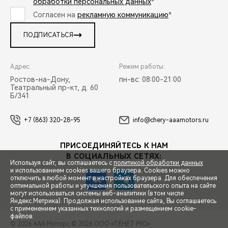
обработки персональных данных
*
Согласен на
рекламную коммуникацию
*
ПОДПИСАТЬСЯ
Адрес:
Режим работы:
Ростов-на-Дону,
пн-вс: 08:00-21:00
Театральный пр-кт, д. 60
Б/341
+7 (863) 320-28-95
info@chery-aaamotors.ru
ПРИСОЕДИНЯЙТЕСЬ К НАМ
В СОЦИАЛЬНЫХ СЕТЯХ:
Используя сайт, вы соглашаетесь с
политикой обработки данных
и использованием cookies вашего браузера. Cookies можно
отключить в любой момент в настройках браузера. Для обеспечения
оптимальной работы и улучшения пользовательского опыта на сайте
могут использоваться системы веб-аналитики (в том числе
СПЕЦПРЕДЛОЖЕНИЯ
Яндекс.Метрика). Продолжая использование сайта, Вы соглашаетесь
с применением указанных технологий и размещением cookie-
файлов.
© 2026 ААА Моторс
© 2026 ООО «ТЕНЕТ РУС»
ЗАПИСЬ НА ТЕСТ-ДРАЙВ