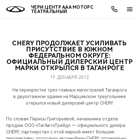
ЧЕРИ ЦЕНТР ААА МОТОРС
ТЕАТРАЛЬНЫЙ
CHERY ПРОДОЛЖАЕТ УСИЛИВАТЬ
ОНЛАЙН СЕРВИСЫ
ПОКУПАТЕЛЯМ
ВЛАДЕЛЬЦАМ
О КОМПАНИИ
МИР CHERY
МОДЕЛИ
АКЦИИ
ПРИСУТСТВИЕ В ЮЖНОМ
ФЕДЕРАЛЬНОМ ОКРУГЕ:
ОФИЦИАЛЬНЫЙ ДИЛЕРСКИЙ ЦЕНТР
ВЫБОР И ПОКУПКА
СЕРВИС
АКСЕССУАРЫ
ВЫГОДЫ И АКЦИИ
ВЫБОР И ПОКУПКА
О НАС
ВСЕ МОДЕЛИ
МАРКИ ОТКРЫЛСЯ В ТАГАНРОГЕ
КРЕДИТ И СТРАХОВАНИЕ
ЗАПЧАСТИ И АКСЕССУАРЫ
О БРЕНДЕ
КРЕДИТ
МЫ В СОЦСЕТЯХ
19 ДЕКАБРЯ 2012
КРОССОВЕРЫ
На перекрестке трех главных магистралей Таганрога
ПОДДЕРЖКА
CHERY В СОЦСЕТЯХ
в двухэтажном здании на Марцевском треугольнике
СЕДАНЫ
открылся новый дилерский центр CHERY.
CHERY CONNECT
ЛЮДИ CHERY
По словам Ларисы Григорьевой, начальника отдела
НОВИНКИ
БЛАГОТВОРИТЕЛЬНОСТЬ
продаж ООО «ТагАвтоТрейд» — официального дилера
CHERY, партнерство с этой маркой имеет большие
перспективы, поскольку автомобили CHERY оптимальны