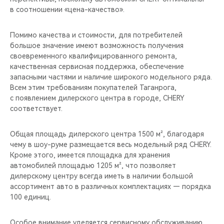
CHERY REMOTE
в соотношении «цена-качество».
CHERY И СПОРТ
Помимо качества и стоимости, для потребителей
большое значение имеют возможность получения
НАШИ МЕРОПРИЯТИЯ
своевременного квалифицированного ремонта,
качественная сервисная поддержка, обеспечение
запасными частями и наличие широкого модельного ряда.
ВИДЕООБЗОРЫ
Всем этим требованиям покупателей Таганрога,
с появлением дилерского центра в городе, CHERY
CHERY ДЛЯ ДЕТЕЙ
соответствует.
Общая площадь дилерского центра 1500 м², благодаря
чему в шоу-руме размещается весь модельный ряд CHERY.
Кроме этого, имеется площадка для хранения
автомобилей площадью 1205 м², что позволяет
дилерскому центру всегда иметь в наличии большой
ассортимент авто в различных комплектациях — порядка
100 единиц.
Особое внимание уделяется сервисному обслуживанию.