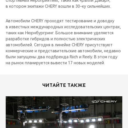
спортивных мероприятиях, таких как «ралли Дакар»,
CHERY REMOTE
в котором экипажи CHERY вошли в 30-ку сильнейших.
CHERY И СПОРТ
Автомобили CHERY проходят тестирование и доводку
в известных международных исследовательских центрах,
НАШИ МЕРОПРИЯТИЯ
таких как Нюрнбургринг. Большое внимание уделяется
разработке гибридов и полностью электрических
ВИДЕООБЗОРЫ
автомобилей. Сегодня в линейке CHERY присутствуют
коммерческие и представительские автомобили, недавно
были запущены два подбренда Riich и Reely. В этом году
CHERY ДЛЯ ДЕТЕЙ
на рынок планируется вывести 17 новых моделей.
ЧИТАЙТЕ ТАКЖЕ