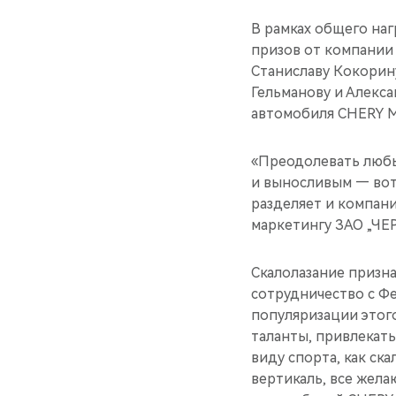
В рамках общего на
призов от компании
Станиславу Кокорину
Гельманову и Алекс
автомобиля CHERY М
«Преодолевать любы
и выносливым — вот 
разделяет и компан
маркетингу ЗАО „Ч
Скалолазание призн
сотрудничество с Ф
популяризации этого
таланты, привлекат
виду спорта, как ск
вертикаль, все жел