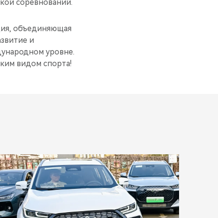
кой соревнований.
ция, объединяющая
азвитие и
дународном уровне.
ским видом спорта!