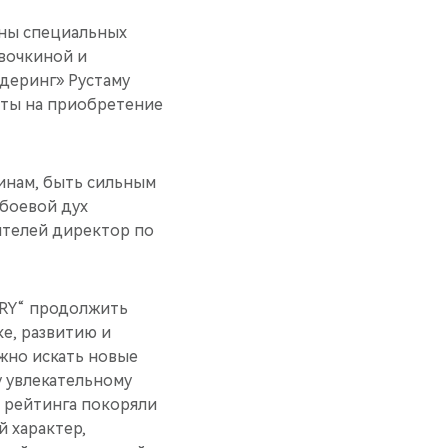
ены специальных
вочкиной и
лдеринг» Рустаму
аты на приобретение
инам, быть сильным
 боевой дух
ителей директор по
ERY“ продолжить
е, развитию и
ажно искать новые
у увлекательному
о рейтинга покоряли
 характер,