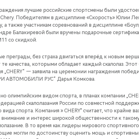
граждения лучшие российские спортсмены были удосто
 Chery. Победителям в дисциплине «Скорость» Юлии Ле
, а также участникам соревнований в дисциплине «Боу
андре Балакиревой были вручены подарочные сертифик
11 со скидкой.
е преграды, без страха двигаться вперёд к новым верш
те качества, которыми обладает каждый скалолаз. Этот
ия „CHERY“ — заявила на церемонии награждения побед
ЕРИ АВТОМОБИЛИ РУС“ Дарья Комкова.
ано олимпийским видом спорта, в планах компании „CH
едерацией скалолазания России по совместной поддержк
 вида спорта. Компания » CHERY" считает, что крайне в
ь внимание и интерес широкой общественности к таком
алолазание. В то время как лидеры мирового спортивног
ающие могли по достоинству оценить мощь и спортивный