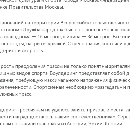
ческой культуры и спорта города Москвы, Федерацией с
жке Правительства Москвы.
евнований на территории Всероссийского выставочног
онтаном «Дружба народов» был построен комплекс ска
а скалодрома — 15 метров, ширина — 36 метров. Все о
ай непогоды, накрыты крышей. Соревнования состояли в 
деринг и скорость.
рость преодоления трассы не только понятны зрителям,
лищных видов спорта. Боулдеринг представляет собой 
азания, требующую максимального напряжения физическ
овлеченности. Спортсменам необходимо «разгадать» и 
сложных трасс.
еринг» россиянам не удалось занять призовые места, з
 шести наград досталось нашим соотечественникам. Сер
нам составили скалолазы из Австрии, Чехии, Японии.