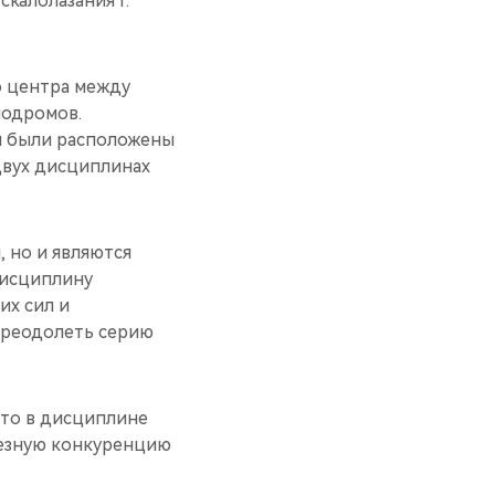
калолазания г.
о центра между
лодромов.
ни были расположены
двух дисциплинах
 но и являются
дисциплину
их сил и
преодолеть серию
ато в дисциплине
ьезную конкуренцию