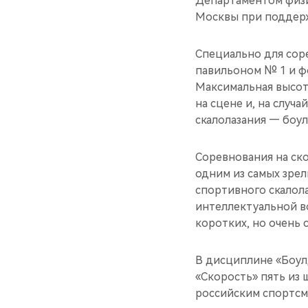
Департаментом физи
Москвы при поддер
Специально для сор
павильоном № 1 и ф
Максимальная высот
на сцене и, на случ
скалолазания — боул
Соревнования на ско
одним из самых зре
спортивного скалол
интеллектуальной в
коротких, но очень 
В дисциплине «Боулд
«Скорость» пять из
российским спортсме