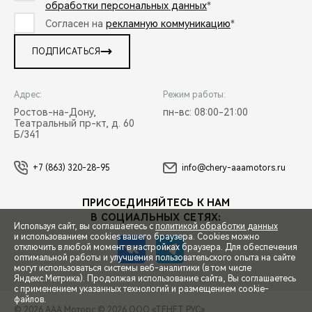
обработки персональных данных
*
Согласен на
рекламную коммуникацию
*
ПОДПИСАТЬСЯ
Адрес:
Режим работы:
Ростов-на-Дону,
пн-вс: 08:00-21:00
Театральный пр-кт, д. 60
Б/341
+7 (863) 320-28-95
info@chery-aaamotors.ru
ПРИСОЕДИНЯЙТЕСЬ К НАМ
В СОЦИАЛЬНЫХ СЕТЯХ:
Используя сайт, вы соглашаетесь с
политикой обработки данных
и использованием cookies вашего браузера. Cookies можно
отключить в любой момент в настройках браузера. Для обеспечения
оптимальной работы и улучшения пользовательского опыта на сайте
могут использоваться системы веб-аналитики (в том числе
СПЕЦПРЕДЛОЖЕНИЯ
Яндекс.Метрика). Продолжая использование сайта, Вы соглашаетесь
с применением указанных технологий и размещением cookie-
файлов.
© 2026 ААА Моторс
© 2026 ООО «ТЕНЕТ РУС»
ЗАПИСЬ НА ТЕСТ-ДРАЙВ