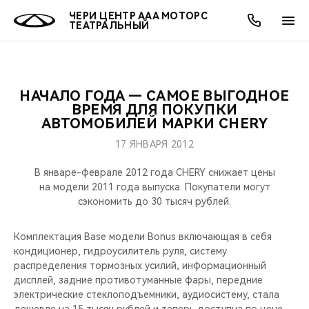
ЧЕРИ ЦЕНТР ААА МОТОРС
ТЕАТРАЛЬНЫЙ
НАЧАЛО ГОДА — САМОЕ ВЫГОДНОЕ
ОНЛАЙН СЕРВИСЫ
ПОКУПАТЕЛЯМ
ВЛАДЕЛЬЦАМ
О КОМПАНИИ
МИР CHERY
МОДЕЛИ
АКЦИИ
ВРЕМЯ ДЛЯ ПОКУПКИ
АВТОМОБИЛЕЙ МАРКИ CHERY
ВЫБОР И ПОКУПКА
СЕРВИС
АКСЕССУАРЫ
ВЫГОДЫ И АКЦИИ
ВЫБОР И ПОКУПКА
О НАС
ВСЕ МОДЕЛИ
17 ЯНВАРЯ 2012
КРЕДИТ И СТРАХОВАНИЕ
ЗАПЧАСТИ И АКСЕССУАРЫ
О БРЕНДЕ
КРЕДИТ
МЫ В СОЦСЕТЯХ
В январе-феврале 2012 года CHERY снижает цены
КРОССОВЕРЫ
на модели 2011 года выпуска. Покупатели могут
сэкономить до 30 тысяч рублей.
ПОДДЕРЖКА
CHERY В СОЦСЕТЯХ
СЕДАНЫ
Комплектация Base модели Bonus включающая в себя
CHERY CONNECT
ЛЮДИ CHERY
кондиционер, гидроусилитель руля, систему
НОВИНКИ
распределения тормозных усилий, информационный
БЛАГОТВОРИТЕЛЬНОСТЬ
дисплей, задние противотуманные фары, передние
электрические стеклоподъемники, аудиосистему, стала