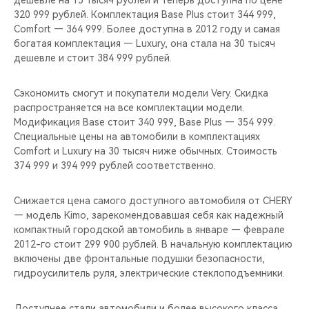
дешевле на 15 тысяч рублей и теперь доступна по цене
CHERY REMOTE
320 999 рублей. Комплектация Base Plus стоит 344 999,
Comfort — 364 999. Более доступна в 2012 году и самая
CHERY И СПОРТ
богатая комплектация — Luxury, она стала на 30 тысяч
дешевле и стоит 384 999 рублей.
НАШИ МЕРОПРИЯТИЯ
Сэкономить смогут и покупатели модели Very. Скидка
ВИДЕООБЗОРЫ
распространяется на все комплектации модели.
Модификация Base стоит 340 999, Base Plus — 354 999.
Специальные цены на автомобили в комплектациях
CHERY ДЛЯ ДЕТЕЙ
Comfort и Luxury на 30 тысяч ниже обычных. Стоимость
374 999 и 394 999 рублей соответственно.
Снижается цена самого доступного автомобиля от CHERY
— модель Kimo, зарекомендовавшая себя как надежный
компактный городской автомобиль в январе — феврале
2012-го стоит 299 900 рублей. В начальную комплектацию
включены две фронтальные подушки безопасности,
гидроусилитель руля, электрические стеклоподъемники.
Доступнее стали автомобили и более высокого класса.