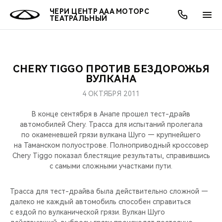
ЧЕРИ ЦЕНТР ААА МОТОРС
ТЕАТРАЛЬНЫЙ
CHERY TIGGO ПРОТИВ БЕЗДОРОЖЬЯ
ОНЛАЙН СЕРВИСЫ
ПОКУПАТЕЛЯМ
ВЛАДЕЛЬЦАМ
О КОМПАНИИ
МИР CHERY
МОДЕЛИ
АКЦИИ
ВУЛКАНА
4 ОКТЯБРЯ 2011
ВЫБОР И ПОКУПКА
СЕРВИС
АКСЕССУАРЫ
ВЫГОДЫ И АКЦИИ
ВЫБОР И ПОКУПКА
О НАС
ВСЕ МОДЕЛИ
В конце сентября в Анапе прошел тест-драйв
КРЕДИТ И СТРАХОВАНИЕ
ЗАПЧАСТИ И АКСЕССУАРЫ
О БРЕНДЕ
КРЕДИТ
МЫ В СОЦСЕТЯХ
автомобилей Chery. Трасса для испытаний пролегала
КРОССОВЕРЫ
по окаменевшей грязи вулкана Шуго — крупнейшего
на Таманском полуострове. Полноприводный кроссовер
ПОДДЕРЖКА
CHERY В СОЦСЕТЯХ
Chery Tiggo показал блестящие результаты, справившись
СЕДАНЫ
с самыми сложными участками пути.
CHERY CONNECT
ЛЮДИ CHERY
НОВИНКИ
Трасса для тест-драйва была действительно сложной —
БЛАГОТВОРИТЕЛЬНОСТЬ
далеко не каждый автомобиль способен справиться
с ездой по вулканической грязи. Вулкан Шуго