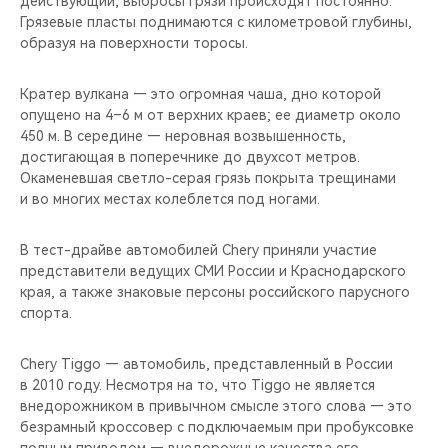
действующий, выбросы грязи происходят постоянно.
CHERY REMOTE
Грязевые пласты поднимаются с километровой глубины,
образуя на поверхности торосы.
CHERY И СПОРТ
Кратер вулкана — это огромная чаша, дно которой
НАШИ МЕРОПРИЯТИЯ
опущено на 4–6 м от верхних краев; ее диаметр около
450 м. В середине — неровная возвышенность,
ВИДЕООБЗОРЫ
достигающая в поперечнике до двухсот метров.
Окаменевшая светло-серая грязь покрыта трещинами
и во многих местах колеблется под ногами.
CHERY ДЛЯ ДЕТЕЙ
В тест-драйве автомобилей Chery приняли участие
представители ведущих СМИ России и Краснодарского
края, а также знаковые персоны российского парусного
спорта.
Chery Tiggo — автомобиль, представленный в России
в 2010 году. Несмотря на то, что Tiggo не является
внедорожником в привычном смысле этого слова — это
безрамный кроссовер с подключаемым при пробуксовке