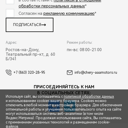
в соответствии с
политикой в отношении
обработки персональных данных
*
Согласен на
рекламную коммуникацию
*
ПОДПИСАТЬСЯ
Адрес:
Режим работы:
Ростов-на-Дону,
пн-вс: 08:00-21:00
Театральный пр-кт, д. 60
Б/341
+7 (863) 320-28-95
info@chery-aaamotors.ru
ПРИСОЕДИНЯЙТЕСЬ К НАМ
В СОЦИАЛЬНЫХ СЕТЯХ:
Используя сайт, вы соглашаетесь с
политикой обработки данных
и использованием cookies вашего браузера. Cookies можно
отключить в любой момент в настройках браузера. Для обеспечения
оптимальной работы и улучшения пользовательского опыта на сайте
могут использоваться системы веб-аналитики (в том числе
СПЕЦПРЕДЛОЖЕНИЯ
Яндекс.Метрика). Продолжая использование сайта, Вы соглашаетесь
с применением указанных технологий и размещением cookie-
файлов.